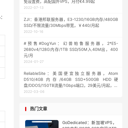
免设置费，高配国外VPS，月付€4.99起
2022-07-13
码：
ZJI：香港邦联服务器，E3-1230/16GB内存/480GB
SSD/不限流量/30Mbps带宽，￥440/月起
2022-10-16
#预售#DogYun：幻兽帕鲁服务器，2*E5-
2680v4/128G内存/1TB SSD/50M入40M出，400
元/月
2024-01-27
ReliableSite：美国便宜独立服务器，Atom
D510/4GB内存/64GB SSD+500GB HDD硬
盘/DDOS/150TB流量/1Gbps端口，29美元/月起，洛
杉矶/纽约/迈阿密机房
2022-03-06
热门文章
GoDedicated：新加坡VPS，