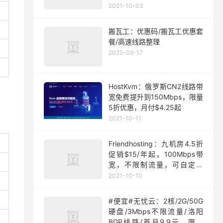
月起
2021-10-03
搬瓦工：优惠码/搬瓦工优惠套
餐/高速线路整理
2025-09-17
HostKvm：俄罗斯CN2线路带
宽免费提升到150Mbps，限量
5折优惠，月付$4.25起
2021-10-11
Friendhosting：九机房4.5折
促销$15/年起，100Mbps带
宽，不限制流量，可自定义
ISO
2021-10-10
#便宜#无忧云：2核/2G/50G
硬盘/3Mbps不限流量/洛阳
BGP线路/首月9.9元，限量