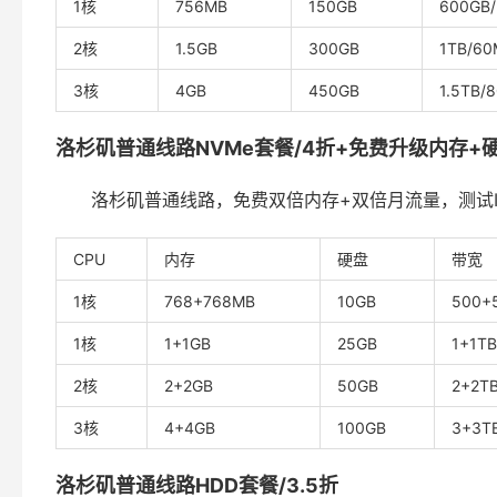
1核
756MB
150GB
600GB
2核
1.5GB
300GB
1TB/60
3核
4GB
450GB
1.5TB/
洛杉矶普通线路NVMe套餐/4折+免费升级内存+
洛杉矶普通线路，免费双倍内存+双倍月流量，测试IP:10
CPU
内存
硬盘
带宽
1核
768+768MB
10GB
500+
1核
1+1GB
25GB
1+1T
2核
2+2GB
50GB
2+2T
3核
4+4GB
100GB
3+3T
洛杉矶普通线路HDD套餐/3.5折