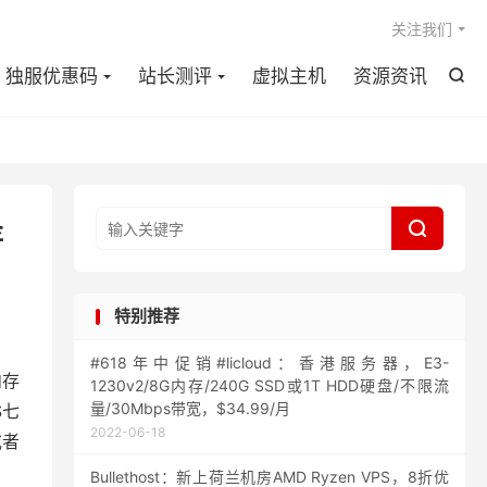

关注我们
独服优惠码
站长测评
虚拟主机
资源资讯


存
特别推荐
#618年中促销#licloud：香港服务器，E3-
内存
1230v2/8G内存/240G SSD或1T HDD硬盘/不限流
量/30Mbps带宽，$34.99/月
S七
2022-06-18
或者
Bullethost：新上荷兰机房AMD Ryzen VPS，8折优