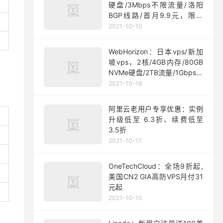
硬盘/3Mbps不限流量/洛阳
BGP线路/首月9.9元，限量
200台
2021-10-10
WebHorizon：日本vps/新加
坡vps，2核/4GB内存/80GB
NVMe硬盘/2TB流量/1Gbps端
口，$5/月起
2021-10-18
阿里云老用户专享优惠：实例
升级低至 6.3折、续费低至
3.5折
2021-10-17
OneTechCloud：全场9折起,
美国CN2 GIA高防VPS月付31
元起
2021-10-15