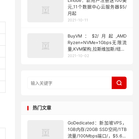
Linode：新用户注册送100美
元,11个数据中心云服务器$5/
月起
2021-10-11
BuyVM：$2/月起,AMD
Ryzen+NVMe+1Gbps无限流
量,KVM架构,拉斯维加斯/纽约/
迈阿密
2021-10-02

热门文章
GoDedicated：新加坡VPS，
1GB内存/20GB SSD空间/1TB
流量/100Mbps端口/，$5.63/