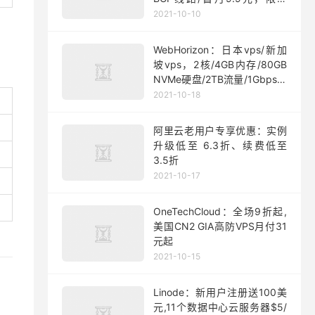
200台
2021-10-10
WebHorizon：日本vps/新加
坡vps，2核/4GB内存/80GB
NVMe硬盘/2TB流量/1Gbps端
口，$5/月起
2021-10-18
阿里云老用户专享优惠：实例
升级低至 6.3折、续费低至
3.5折
2021-10-17
OneTechCloud：全场9折起,
美国CN2 GIA高防VPS月付31
元起
2021-10-15
Linode：新用户注册送100美
元,11个数据中心云服务器$5/