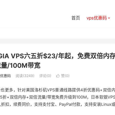
首页
vps优惠码
 GIA VPS六五折$23/年起，免费双倍内
量/100M带宽
s优惠码
阅读(3249)
评论(0)
赞(
0
)

选择也更多，针对美国洛杉矶VPS普通线路提供4折优惠码+双倍
至6.5折+双倍内存+双倍流量/带宽免费升级到100M，日本软银VP
扣，续费同价，支持支付宝、PayPal付款，支持安装Linux