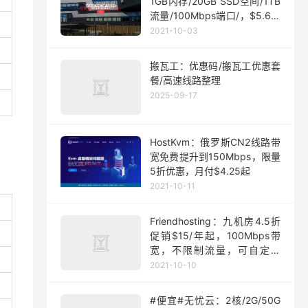
1GB内存/20GB SSD空间/1TB
流量/100Mbps端口/，$5.63/
月起
2021-10-03
搬瓦工：优惠码/搬瓦工优惠套
餐/高速线路整理
2025-09-17
HostKvm：俄罗斯CN2线路带
宽免费提升到150Mbps，限量
5折优惠，月付$4.25起
2021-10-11
Friendhosting：九机房4.5折
促销$15/年起，100Mbps带
宽，不限制流量，可自定义
ISO
2021-10-10
#便宜#无忧云：2核/2G/50G