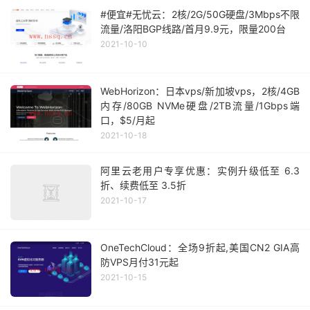
#便宜#无忧云：2核/2G/50G硬盘/3Mbps不限
流量/洛阳BGP线路/首月9.9元，限量200台
2021-10-10
WebHorizon：日本vps/新加坡vps，2核/4GB
内存/80GB NVMe硬盘/2TB流量/1Gbps端
口，$5/月起
2021-10-18
阿里云老用户专享优惠：实例升级低至 6.3
折、续费低至 3.5折
2021-10-17
OneTechCloud：全场9折起,美国CN2 GIA高
防VPS月付31元起
2021-10-15