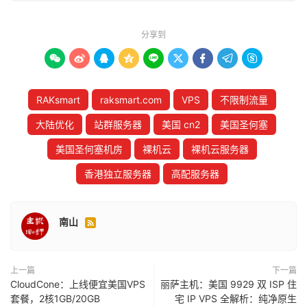
分享到









RAKsmart
raksmart.com
VPS
不限制流量
大陆优化
站群服务器
美国 cn2
美国圣何塞
美国圣何塞机房
裸机云
裸机云服务器
香港独立服务器
高配服务器
南山

上一篇
下一篇
CloudCone：上线便宜美国VPS
丽萨主机：美国 9929 双 ISP 住
套餐，2核1GB/20GB
宅 IP VPS 全解析：纯净原生