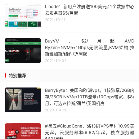
Linode：新用户注册送100美元,11个数据中心
云服务器$5/月起
2021-10-11
BuyVM：$2/月起,AMD
Ryzen+NVMe+1Gbps无限流量,KVM架构,拉
斯维加斯/纽约/迈阿密
2021-10-02
特别推荐
BerryByte：美国和欧洲vps，1核独享/2GB内
存/25GB NVMe/10TB流量/10Gbps带宽，$8/
月，可选达拉斯/荷兰/英国机房
2023-04-29
#黑五#CloudCone：洛杉矶VPS年付10.99美
元起，云服务器$59.82/年起，独立服务器
$69/月起