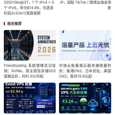
SSD/1Gbs@3T，1 个 IPv4 + 3
IP，适配 TikTok / 跨境出海全场
个 IPv6，年付$14.99，可选洛
景
杉矶dc2/dc1/圣路易斯
相关推荐
Friendhosting 系统管理员日促
华纳云免备案云服务器限量秒
销：NVMe、高主频及存储VDS
杀：香港CN2、日本优化、美国
首期五折，约€1.50/月起
CN2，首月19.9元起