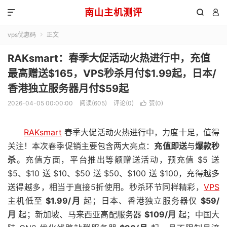
南山主机测评



vps优惠码
正文

RAKsmart：春季大促活动火热进行中，充值
最高赠送$165，VPS秒杀月付$1.99起，日本/
香港独立服务器月付$59起
2026-04-05 00:00:00
阅读(605)
评论(0)
赞(
0
)

RAKsmart
春季大促活动火热进行中，力度十足，值得
关注！本次春季促销主要包含两大亮点：
充值即送
与
爆款秒
杀
。充值方面，平台推出等额赠送活动，预充值 $5 送
$5、$10 送 $10、$50 送 $50、$100 送 $100，充得越多
送得越多，相当于直接5折使用。秒杀环节同样精彩，
VPS
主机低至
$1.99/月
起；日本、香港独立服务器仅
$59/
月
起；新加坡、马来西亚高配服务器
$109/月
起；中国大