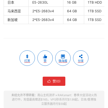
日本
E5-2630L
16 GB
1TB HDD
马来西亚
2*E5-2683v4
64 GB
1TB SSD
新加坡
2*E5-2683v4
64 GB
1TB SSD
打赏
赞
微海报
分享
赞(
0
)

未经允许不得转载：
南山主机测评
»
RAKsmart：春季大促活动火热
进行中，充值最高赠送$165，VPS秒杀月付$1.99起，日本/香港独
立服务器月付$59起