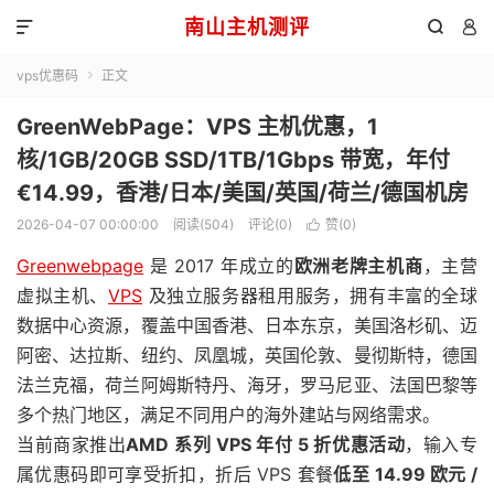
南山主机测评



vps优惠码
正文

GreenWebPage：VPS 主机优惠，1
核/1GB/20GB SSD/1TB/1Gbps 带宽，年付
€14.99，香港/日本/美国/英国/荷兰/德国机房
2026-04-07 00:00:00
阅读(504)
评论(0)
赞(
0
)

Greenwebpage
是 2017 年成立的
欧洲老牌主机商
，主营
虚拟主机、
VPS
及独立服务器租用服务，拥有丰富的全球
数据中心资源，覆盖中国香港、日本东京，美国洛杉矶、迈
阿密、达拉斯、纽约、凤凰城，英国伦敦、曼彻斯特，德国
法兰克福，荷兰阿姆斯特丹、海牙，罗马尼亚、法国巴黎等
多个热门地区，满足不同用户的海外建站与网络需求。
当前商家推出
AMD 系列 VPS 年付 5 折优惠活动
，输入专
属优惠码即可享受折扣，折后 VPS 套餐
低至 14.99 欧元 /