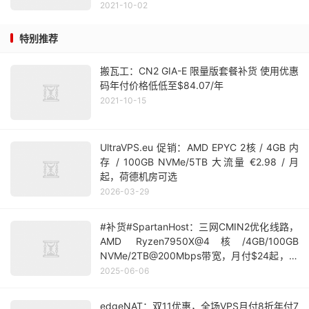
2021-10-02
特别推荐
搬瓦工：CN2 GIA-E 限量版套餐补货 使用优惠
码年付价格低低至$84.07/年
2021-10-15
UltraVPS.eu 促销：AMD EPYC 2核 / 4GB 内
存 / 100GB NVMe/5TB 大流量 €2.98 / 月
起，荷德机房可选
2026-03-29
#补货#SpartanHost：三网CMIN2优化线路，
AMD Ryzen7950X@4核/4GB/100GB
NVMe/2TB@200Mbps带宽，月付$24起，免
费DDoS防御
2025-06-06
edgeNAT：双11优惠，全场VPS月付8折年付7