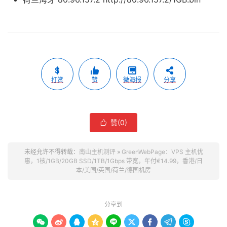
打赏
赞
微海报
分享
赞(
0
)

未经允许不得转载：
南山主机测评
»
GreenWebPage：VPS 主机优
惠，1核/1GB/20GB SSD/1TB/1Gbps 带宽，年付€14.99，香港/日
本/美国/英国/荷兰/德国机房
分享到








