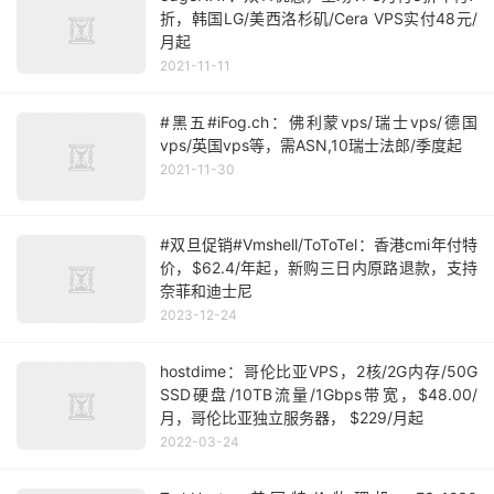
折，韩国LG/美西洛杉矶/Cera VPS实付48元/
月起
2021-11-11
#黑五#iFog.ch：佛利蒙vps/瑞士vps/德国
vps/英国vps等，需ASN,10瑞士法郎/季度起
2021-11-30
#双旦促销#Vmshell/ToToTel：香港cmi年付特
价，$62.4/年起，新购三日内原路退款，支持
奈菲和迪士尼
2023-12-24
hostdime：哥伦比亚VPS，2核/2G内存/50G
SSD硬盘/10TB流量/1Gbps带宽，$48.00/
月，哥伦比亚独立服务器， $229/月起
2022-03-24