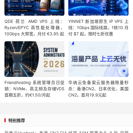
QDE 荷兰 AMD VPS 上线：
YINNET 新加坡原生 IP VPS 上
Ryzen/EPYC 高性能处理器，
线：1Gbps 国际线路，1核1G 月
10Gbps 大带宽，月付 €3.95 起
付 $7 起，限时七折优惠
Friendhosting 系统管理员日促
华纳云免备案云服务器限量秒
销：NVMe、高主频及存储VDS
杀：香港CN2、日本优化、美国
首期五折，约€1.50/月起
CN2，首月19.9元起
特别推荐
华逸云Huahost：香港 CN2 GIA 线路 50M 带宽永久 8 折 自营