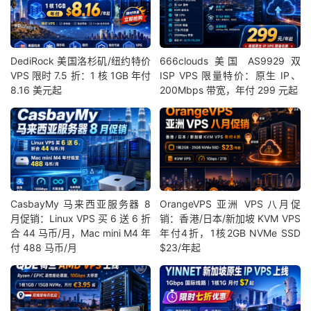
DediRock 美国洛杉矶/纽约特价
666clouds 美国 AS9929 双
VPS 限时 7.5 折：1 核 1GB 年付
ISP VPS 限量特价：原生 IP、
8.16 美元起
200Mbps 带宽，年付 299 元起
CasbayMy 马来西亚服务器 8
OrangeVPS 亚洲 VPS 八月促
月促销：Linux VPS 买 6 送 6 折
销：香港/日本/新加坡 KVM VPS
合 44 马币/月，Mac mini M4 年
年付4折，1核2GB NVMe SSD
付 488 马币/月
$23/年起