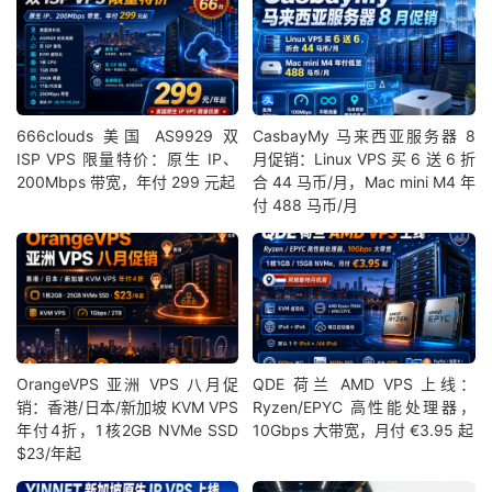
666clouds 美国 AS9929 双
CasbayMy 马来西亚服务器 8
ISP VPS 限量特价：原生 IP、
月促销：Linux VPS 买 6 送 6 折
200Mbps 带宽，年付 299 元起
合 44 马币/月，Mac mini M4 年
付 488 马币/月
OrangeVPS 亚洲 VPS 八月促
QDE 荷兰 AMD VPS 上线：
销：香港/日本/新加坡 KVM VPS
Ryzen/EPYC 高性能处理器，
年付4折，1核2GB NVMe SSD
10Gbps 大带宽，月付 €3.95 起
$23/年起