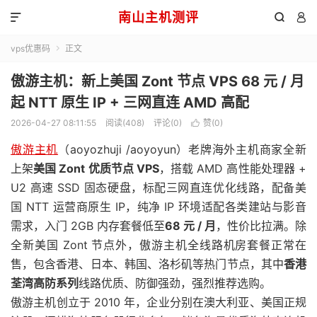
南山主机测评



vps优惠码
正文

傲游主机：新上美国 Zont 节点 VPS 68 元 / 月
起 NTT 原生 IP + 三网直连 AMD 高配
2026-04-27 08:11:55
阅读(408)
评论(0)
赞(
0
)

傲游主机
（aoyozhuji /aoyoyun）老牌海外主机商家全新
上架
美国 Zont 优质节点 VPS
，搭载 AMD 高性能处理器 +
U2 高速 SSD 固态硬盘，标配三网直连优化线路，配备美
国 NTT 运营商原生 IP，纯净 IP 环境适配各类建站与影音
需求，入门 2GB 内存套餐低至
68 元 / 月
，性价比拉满。除
全新美国 Zont 节点外，傲游主机全线路机房套餐正常在
售，包含香港、日本、韩国、洛杉矶等热门节点，其中
香港
荃湾高防系列
线路优质、防御强劲，强烈推荐选购。
傲游主机创立于 2010 年，企业分别在澳大利亚、美国正规