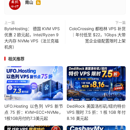
南山

上一篇
下一篇
ByteHosting： 德国 KVM VPS
ColoCrossing 都柏林 VPS 补货
优惠 2 欧元起，Intel/Ryzen 9
｜年付低至 $22，1Gbps 大带
大内存 NVMe VPS（法兰克福
宽企业级配置限时上架
机房）
相关推荐
UFO.Hosting 以色列 VPS 新节
DediRock 美国洛杉矶/纽约特价
点 75 折：KVM+ECC+NVMe，
VPS 限时 7.5 折：1 核 1GB 年付
1核1GB月付约7.3美元起
8.16 美元起