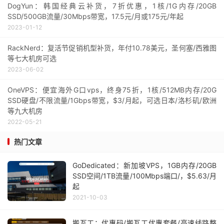
DogYun：韩国经典云补货，7折优惠，1核/1G内存/20GB
SSD/500GB流量/30Mbps带宽，17.5元/月或175元/年起
2023-01-12
RackNerd：复活节促销机型补货，年付10.78美元，圣何塞/西雅图
等七大机房可选
2023-06-02
OneVPS：便宜海外G口vps，终身75折，1核/512MB内存/20G
SSD硬盘/不限流量/1Gbps带宽，$3/月起，可选日本/洛杉矶/欧洲
等九大机房
2022-05-21
热门文章
GoDedicated：新加坡VPS，1GB内存/20GB
SSD空间/1TB流量/100Mbps端口/，$5.63/月
起
2021-10-03
搬瓦工：优惠码/搬瓦工优惠套餐/高速线路整