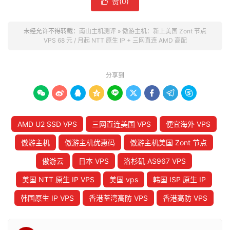
赞(
0
)

未经允许不得转载：
南山主机测评
»
傲游主机：新上美国 Zont 节点
VPS 68 元 / 月起 NTT 原生 IP + 三网直连 AMD 高配
分享到









AMD U2 SSD VPS
三网直连美国 VPS
便宜海外 VPS
傲游主机
傲游主机优惠码
傲游主机美国 Zont 节点
傲游云
日本 VPS
洛杉矶 AS967 VPS
美国 NTT 原生 IP VPS
美国 vps
韩国 ISP 原生 IP
韩国原生 IP VPS
香港荃湾高防 VPS
香港高防 VPS