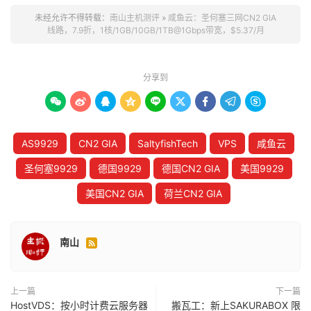
未经允许不得转载：
南山主机测评
»
咸鱼云：圣何塞三网CN2 GIA
线路，7.9折，1核/1GB/10GB/1TB@1Gbps带宽，$5.37/月
分享到









AS9929
CN2 GIA
SaltyfishTech
VPS
咸鱼云
圣何塞9929
德国9929
德国CN2 GIA
美国9929
美国CN2 GIA
荷兰CN2 GIA
南山

上一篇
下一篇
HostVDS：按小时计费云服务器
搬瓦工：新上SAKURABOX 限