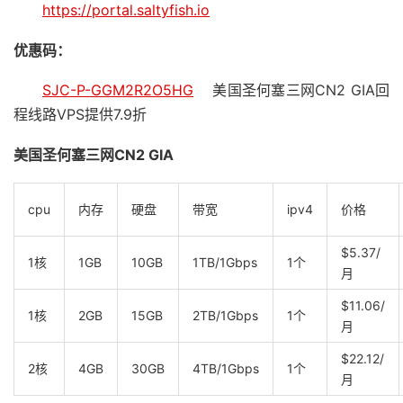
https://portal.saltyfish.io
优惠码：
SJC-P-GGM2R2O5HG
美国圣何塞三网CN2 GIA回
程线路VPS提供7.9折
美国圣何塞三网CN2 GIA
cpu
内存
硬盘
带宽
ipv4
价格
$5.37/
1核
1GB
10GB
1TB/1Gbps
1个
月
$11.06/
1核
2GB
15GB
2TB/1Gbps
1个
月
$22.12/
2核
4GB
30GB
4TB/1Gbps
1个
月