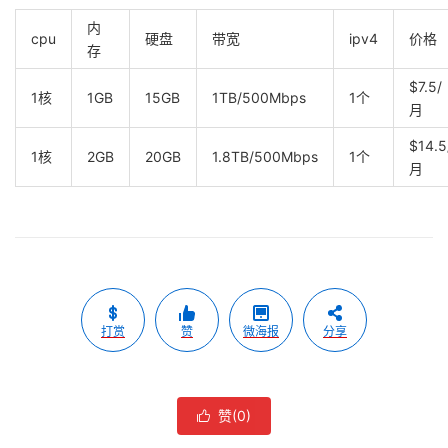
内
cpu
硬盘
带宽
ipv4
价格
存
$7.5/
1核
1GB
15GB
1TB/500Mbps
1个
月
$14.5
1核
2GB
20GB
1.8TB/500Mbps
1个
月
打赏
赞
微海报
分享
赞(
0
)
