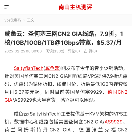
南山主机测评

vps优惠码
正文

咸鱼云：圣何塞三网CN2 GIA线路，7.9折，1
核/1GB/10GB/1TB@1Gbps带宽，$5.37/月
2025-02-25 00:00:00
阅读(3332)
评论(0)
赞(
0
)

SaltyfishTech
(
咸鱼云
)刚发布了今年的春季促销活动，
针对美国圣何塞三网CN2 GIA回程线路VPS提供7.9折优惠
码，优惠码为循环折扣，续费同价，折后最低1GB内存套餐
月付5.37美元起，同时目前美国圣何塞9929、
德国CN2
GIA
/AS9929也大量有货，感兴趣可以围观。
咸鱼云(SaltyfishTech)主要提供基于KVM架构的VPS主
机，数据中心和线路包括美国圣何塞CN2 GIA/
AS9929
、
荷兰阿姆斯特丹CN2 GIA、德国法兰克福CN2