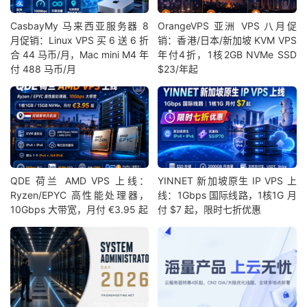
CasbayMy 马来西亚服务器 8
OrangeVPS 亚洲 VPS 八月促
月促销：Linux VPS 买 6 送 6 折
销：香港/日本/新加坡 KVM VPS
合 44 马币/月，Mac mini M4 年
年付4折，1核2GB NVMe SSD
付 488 马币/月
$23/年起
QDE 荷兰 AMD VPS 上线：
YINNET 新加坡原生 IP VPS 上
Ryzen/EPYC 高性能处理器，
线：1Gbps 国际线路，1核1G 月
10Gbps 大带宽，月付 €3.95 起
付 $7 起，限时七折优惠