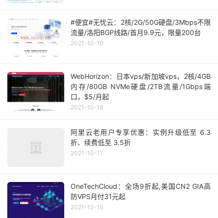
#便宜#无忧云：2核/2G/50G硬盘/3Mbps不限
流量/洛阳BGP线路/首月9.9元，限量200台
2021-10-10
WebHorizon：日本vps/新加坡vps，2核/4GB
内存/80GB NVMe硬盘/2TB流量/1Gbps端
口，$5/月起
2021-10-18
阿里云老用户专享优惠：实例升级低至 6.3
折、续费低至 3.5折
2021-10-17
OneTechCloud：全场9折起,美国CN2 GIA高
防VPS月付31元起
2021-10-15