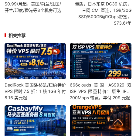
$0.99/月起，美国/荷兰/法国/
量版，日本东京 DC39 机房，
芬兰/印度/香港等8个机房可选
三网 CMI 直连，1GB/30G
SSD/500GB@1Gbps带宽，
$73.6/年
相关推荐
DediRock 美国洛杉矶/纽约特价
666clouds 美国 AS9929 双
VPS 限时 7.5 折：1 核 1GB 年付
ISP VPS 限量特价：原生 IP、
8.16 美元起
200Mbps 带宽，年付 299 元起