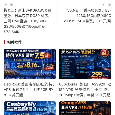
上一篇
下一篇
搬瓦工：新上SAKURABOX 限
V5.NET：香港服务器，E3-
量版，日本东京 DC39 机房，
1230/16G内存/480G
三网 CMI 直连，1GB/30G
SSD/35~50M带宽，315元/月
SSD/500GB@1Gbps带宽，
$73.6/年
相关推荐
DediRock 美国洛杉矶/纽约特价
666clouds 美国 AS9929 双
VPS 限时 7.5 折：1 核 1GB 年付
ISP VPS 限量特价：原生 IP、
8.16 美元起
200Mbps 带宽，年付 299 元起