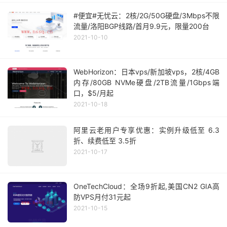
#便宜#无忧云：2核/2G/50G硬盘/3Mbps不限
流量/洛阳BGP线路/首月9.9元，限量200台
2021-10-10
WebHorizon：日本vps/新加坡vps，2核/4GB
内存/80GB NVMe硬盘/2TB流量/1Gbps端
口，$5/月起
2021-10-18
阿里云老用户专享优惠：实例升级低至 6.3
折、续费低至 3.5折
2021-10-17
OneTechCloud：全场9折起,美国CN2 GIA高
防VPS月付31元起
2021-10-15