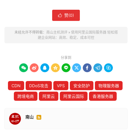
赞(
0
)

未经允许不得转载：
南山主机测评
»
使用阿里云国际服务器 轻松搭
建企业网站：高效、稳定、成本可控
分享到









CDN
DDoS攻击
VPS
安全防护
物理服务器
跨境电商
阿里云
阿里云国际
香港服务器
南山
