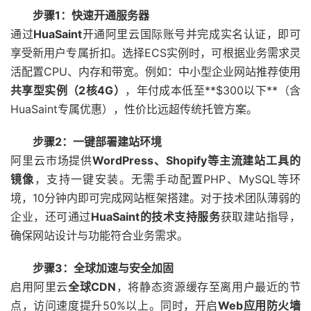
步骤
1
：快速开通服务器
通过
HuaSaint
开通阿里云国际账号并完成实名认证，即可
享受新用户专属折扣。选择ECS实例时，可根据业务需求灵
活配置CPU、内存和带宽。例如：中小型企业网站推荐使用
共享型实例（
2
核
4G
）
，年付成本低至**$300以下**（含
HuaSaint专属优惠），性价比远超传统托管方案。
步骤
2
：一键部署建站环境
阿里云市场提供
WordPress
、
Shopify
等主流建站工具的
镜像
，支持一键安装。无需手动配置PHP、MySQL等环
境，10分钟内即可完成网站框架搭建。对于技术团队薄弱的
企业，还可通过
HuaSaint
的技术支持服务
获取建站指导，
确保网站设计与功能符合业务需求。
步骤
3
：全球加速与安全加固
启用阿里云
全球
CDN
，将静态资源缓存至离用户最近的节
点，访问速度提升50%以上。同时，开启
Web
应用防火墙