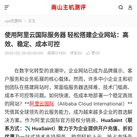
南山主机测评



vps优惠码
正文

使用阿里云国际服务器 轻松搭建企业网站：高
效、稳定、成本可控
2025-02-25 00:00:00
阅读(3193)
评论(0)
赞(
0
)

在数字化转型的浪潮中，企业网站已成为品牌展示、客
户服务和业务拓展的核心载体。然而，许多中小企业主和初
创团队在搭建网站时，常面临服务器选择难、技术门槛高、
成本不可控等问题。如何快速、低成本地部署一个稳定高效
的网站？**
阿里云国际
（Alibaba Cloud International）**
凭借其全球领先的云服务能力，成为越来越多企业的首选解
决方案。作为阿里云国际官方授权分销商，
HuaSaint
（联
系方式：
✈️
HuaSaint
）致力于为企业提供开户充值、折扣
优惠
及一站式技术支持服务，助您轻松上云，抢占市场先