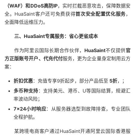
（
WAF
）和
DDoS
高防
IP
，实时拦截恶意攻击，保障数据安
全。HuaSaint客户还可免费获得
首次安全配置优化服务
，
全面降低运维压力。
三、
HuaSaint
专属服务：省心更省成本
作为阿里云国际长期合作伙伴，
HuaSaint
不仅提供
官
方正版账号开户、代充代付
服务，更为企业量身定制用云方
案：
折扣优惠
：充值专享9折起步，部分产品低至
5
折
，；
多币种支持
：支持美元、港币、U等国际结算，规避汇
率波动风险；
7×24
小时响应
：从服务器选型到故障排查，专业团队
全程护航。
某跨境电商客户通过HuaSaint开通阿里云国际香港服