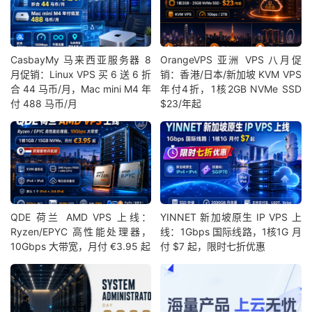
CasbayMy 马来西亚服务器 8
OrangeVPS 亚洲 VPS 八月促
月促销：Linux VPS 买 6 送 6 折
销：香港/日本/新加坡 KVM VPS
合 44 马币/月，Mac mini M4 年
年付4折，1核2GB NVMe SSD
付 488 马币/月
$23/年起
QDE 荷兰 AMD VPS 上线：
YINNET 新加坡原生 IP VPS 上
Ryzen/EPYC 高性能处理器，
线：1Gbps 国际线路，1核1G 月
10Gbps 大带宽，月付 €3.95 起
付 $7 起，限时七折优惠