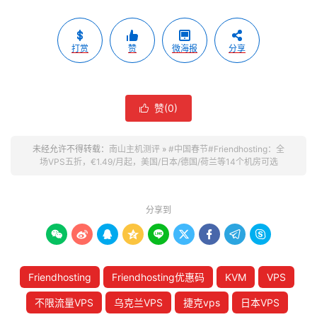
打赏
赞
微海报
分享
赞(
0
)

未经允许不得转载：
南山主机测评
»
#中国春节#Friendhosting：全
场VPS五折，€1.49/月起，美国/日本/德国/荷兰等14个机房可选
分享到









Friendhosting
Friendhosting优惠码
KVM
VPS
不限流量VPS
乌克兰VPS
捷克vps
日本VPS