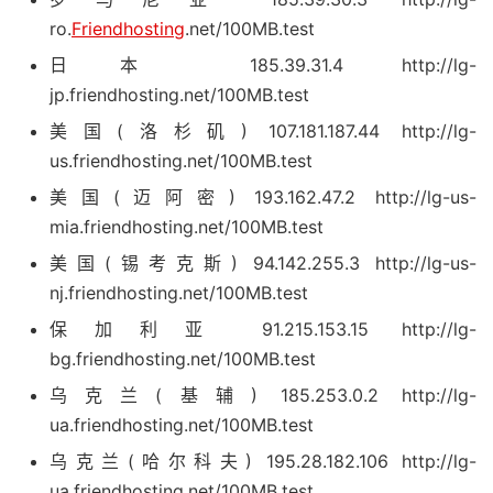
ro.
Friendhosting
.net/100MB.test
日本 185.39.31.4 http://lg-
jp.friendhosting.net/100MB.test
美国(洛杉矶) 107.181.187.44 http://lg-
us.friendhosting.net/100MB.test
美国(迈阿密) 193.162.47.2 http://lg-us-
mia.friendhosting.net/100MB.test
美国(锡考克斯) 94.142.255.3 http://lg-us-
nj.friendhosting.net/100MB.test
保加利亚 91.215.153.15 http://lg-
bg.friendhosting.net/100MB.test
乌克兰(基辅) 185.253.0.2 http://lg-
ua.friendhosting.net/100MB.test
乌克兰(哈尔科夫) 195.28.182.106 http://lg-
ua.friendhosting.net/100MB.test