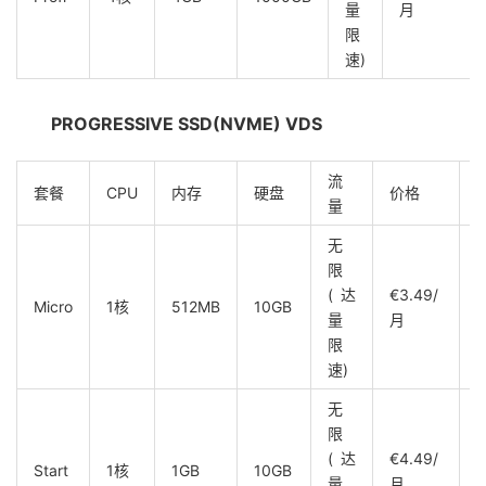
量
月
限
速)
PROGRESSIVE SSD(NVME) VDS
流
套餐
CPU
内存
硬盘
价格
量
无
限
(达
€3.49/
Micro
1核
512MB
10GB
量
月
限
速)
无
限
(达
€4.49/
Start
1核
1GB
10GB
量
月