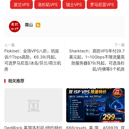
波兰VPS
洛杉矶VPS
瑞士VPS
罗马尼亚VPS
南山

上一篇
下一篇
Flokinet：全场VPS八折，抗投
Sharktech：高防VPS年付29.7
诉/1Tbps高防，€6.39/月起，
美元起，1~10Gbps不限流量高
可选罗马尼亚/冰岛/芬兰/荷兰机
防服务器$79/月起，可选洛杉
房
矶/丹佛等5个机房
相关推荐
DediRock 美国洛杉矶/纽约特价
666clouds 美国 AS9929 双