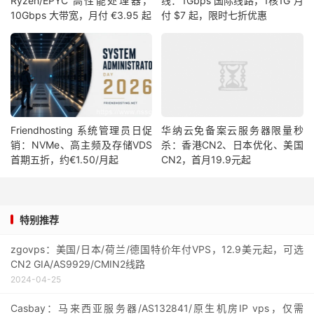
Ryzen/EPYC 高性能处理器，
线：1Gbps 国际线路，1核1G 月
10Gbps 大带宽，月付 €3.95 起
付 $7 起，限时七折优惠
Friendhosting 系统管理员日促
华纳云免备案云服务器限量秒
销：NVMe、高主频及存储VDS
杀：香港CN2、日本优化、美国
首期五折，约€1.50/月起
CN2，首月19.9元起
特别推荐
zgovps：美国/日本/荷兰/德国特价年付VPS，12.9美元起，可选
CN2 GIA/AS9929/CMIN2线路
2024-04-25
Casbay：马来西亚服务器/AS132841/原生机房IP vps，仅需