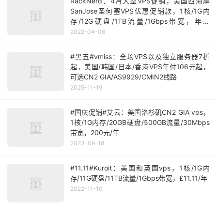
RackNerd：4月大型VPS促销，美国西海岸
SanJose圣何塞VPS优惠促销款，1核/1G内
存/12G硬盘/1TB流量/1Gbps带宽，年付
$11.88起
2022-04-06
#黑五#vmiss：全场VPS以及独立服务器7折
起，美国/韩国/日本/香港VPS年付106元起，
可选CN2 GIA/AS9929/CMIN2线路
2025-11-19
#国庆促销#艾云：美国洛杉矶CN2 GIA vps，
1核/1G内存/20GB硬盘/500GB流量/30Mbps
带宽，200元/年
2023-09-18
#11.11#Kuroit：美国和英国vps，1核/1G内
存/11G硬盘/11TB流量/1Gbps带宽，£11.11/年
2022-11-10