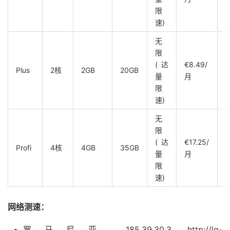
限
速)
无
限
(达
€8.49/
Plus
2核
2GB
20GB
量
月
限
速)
无
限
(达
€17.25/
Profi
4核
4GB
35GB
量
月
限
速)
网络测速：
罗马尼亚 185.39.30.3 http://lg-