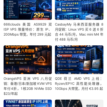
666clouds 美国 AS9929 双
CasbayMy 马来西亚服务器 8
ISP VPS 限量特价：原生 IP、
月促销：Linux VPS 买 6 送 6 折
200Mbps 带宽，年付 299 元起
合 44 马币/月，Mac mini M4 年
付 488 马币/月
OrangeVPS 亚洲 VPS 八月促
QDE 荷兰 AMD VPS 上线：
销：香港/日本/新加坡 KVM VPS
Ryzen/EPYC 高性能处理器，
年付4折，1核2GB NVMe SSD
10Gbps 大带宽，月付 €3.95 起
$23/年起