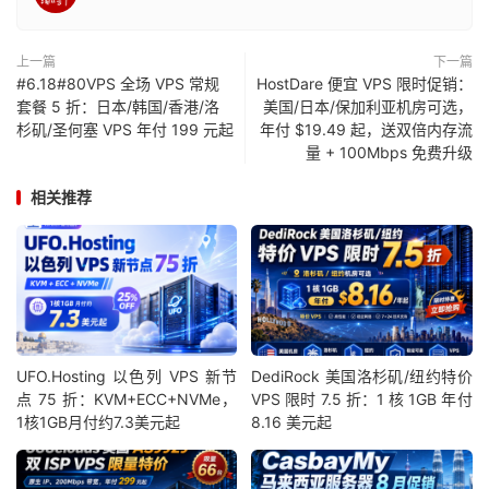
上一篇
下一篇
#6.18#80VPS 全场 VPS 常规
HostDare 便宜 VPS 限时促销：
套餐 5 折：日本/韩国/香港/洛
美国/日本/保加利亚机房可选，
杉矶/圣何塞 VPS 年付 199 元起
年付 $19.49 起，送双倍内存流
量 + 100Mbps 免费升级
相关推荐
UFO.Hosting 以色列 VPS 新节
DediRock 美国洛杉矶/纽约特价
点 75 折：KVM+ECC+NVMe，
VPS 限时 7.5 折：1 核 1GB 年付
1核1GB月付约7.3美元起
8.16 美元起