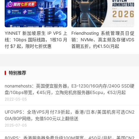
YINNET 新加坡原生 IP VPS 上
Friendhosting 系统管理员日促
线：1Gbps 国际线路，1核1G 月
销：NVMe、高主频及存储VDS
付 $7 起，限时七折优惠
首期五折，约€1.50/月起
特别推荐
nonamehosts：英国便宜服务器，E3-1230/16G内存/240G SSD硬
盘/1Gbps带宽，€45/月，立陶宛机房服务器E5cpu，€52/月起
2022-05-05
UFOVPS：全场VPS月付7.9折起，香港/日本/美国机房可选CN2
GIA/BGP网络，充值500元以上翻倍送
2025-07-05
80VPS：香港服务器免费升级100M带宽，450元/月起，美国CN2