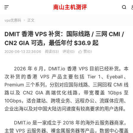
南山主机测评


vps优惠码
正文

DMIT 香港 VPS 补货：国际线路 / 三网 CMI /
CN2 GIA 可选，最低年付 $36.9 起
2026-06-13 22:36:06
阅读(53)
评论(0)
赞(
0
)

2026 年 6 月，DMIT.io 香港 VPS 目前已经补货。本
次补货的香港 VPS 产品主要包括 Tier 1、Eyeball、
Premium 三个系列，分别对应国际线路、三网回程 CMI 线
路以及 CN2 GIA 高端优化线路，带宽覆盖 1Gbps 至
10Gbps，适合建站、跨境业务、远程办公、流媒体应用、
企业出海以及对中国大陆访问速度有较高要求的用户选择。
DMIT.io 是一家成立于 2018 年的海外云服务器商家，
主营 VPS 云服务器、裸金属服务器等产品，数据中心覆盖