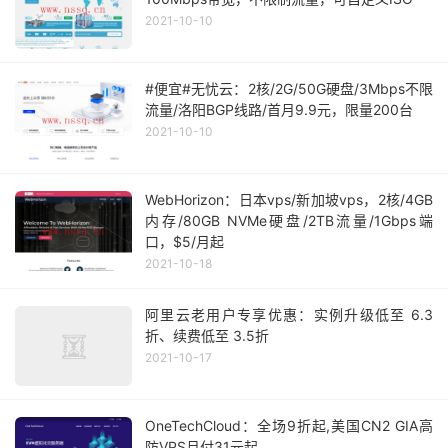
2021-10-10
#便宜#无忧云：2核/2G/50G硬盘/3Mbps不限
流量/洛阳BGP线路/首月9.9元，限量200台
2021-10-10
WebHorizon：日本vps/新加坡vps，2核/4GB
内存/80GB NVMe硬盘/2TB流量/1Gbps端
口，$5/月起
2021-10-18
阿里云老用户专享优惠：实例升级低至 6.3
折、续费低至 3.5折
2021-10-17
OneTechCloud：全场9折起,美国CN2 GIA高
防VPS月付31元起