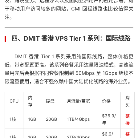
发、跨境业务、远程办公以及面向亚洲用户的应用部署。对
于移动用户访问较多的网站，CMI 回程线路也比较值得关
注。
四、DMIT 香港 VPS Tier 1 系列：国际线路
DMIT 香港 Tier 1 系列采用纯国际线路，整体价格更
低，带宽配置更高。该系列套餐采用达量限速模式，高速流
量用完后会根据不同套餐限制到 50Mbps 至 1Gbps 继续不
限流量使用，适合不强依赖中国大陆优化线路的海外业务。
内
购
CPU
硬盘
月流量/带宽
价格
存
买
$36.9/
链
1核
1GB
20GB
1TB/4Gbps
年
接
$6.9/
链
1核
1GB
20GB
2TB/4Gbps