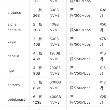
1GB
NVME
限/300Mbps
1核
30GB
不
¥38.8
arcturus
2GB
NVME
限/300Mbps
月
alpha
2核
40GB
不
¥50.4
centauri
2GB
NVME
限/400Mbps
月
2核
80GB
不
¥75.3
vega
4GB
NVME
限/500Mbps
月
4核
120GB
不
¥102.
capella
4GB
NVME
限/750Mbps
月
4核
200GB
不
¥156.
rigel
8GB
NVME
限/750Mbps
月
5核
300GB
不
¥185.
antares
8GB
NVME
限/750Mbps
月
6核
400GB
不
¥255.
betelgeuse
12GB
NVME
限/750Mbps
月