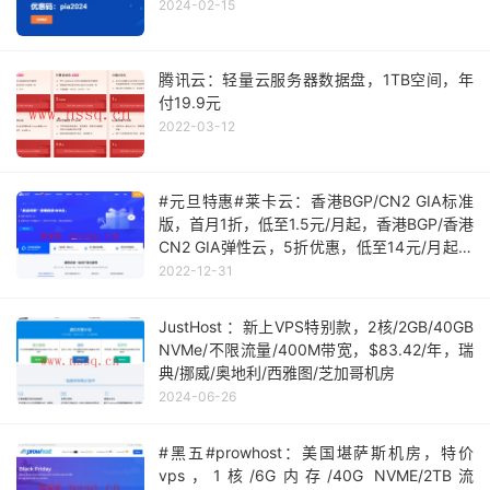
2024-02-15
腾讯云：轻量云服务器数据盘，1TB空间，年
付19.9元
2022-03-12
#元旦特惠#莱卡云：香港BGP/CN2 GIA标准
版，首月1折，低至1.5元/月起，香港BGP/香港
CN2 GIA弹性云，5折优惠，低至14元/月起，
国内高防云服务器9折优惠
2022-12-31
JustHost ：新上VPS特别款，2核/2GB/40GB
NVMe/不限流量/400M带宽，$83.42/年，瑞
典/挪威/奥地利/西雅图/芝加哥机房
2024-06-26
#黑五#prowhost：美国堪萨斯机房，特价
vps，1核/6G内存/40G NVME/2TB流