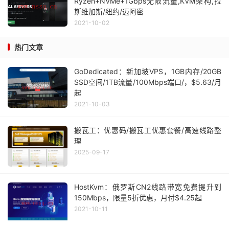
Ryzen+NVMe+1Gbps无限流量,KVM架构,拉
斯维加斯/纽约/迈阿密
2021-10-02
热门文章
GoDedicated：新加坡VPS，1GB内存/20GB
SSD空间/1TB流量/100Mbps端口/，$5.63/月
起
2021-10-03
搬瓦工：优惠码/搬瓦工优惠套餐/高速线路整
理
2025-09-17
HostKvm：俄罗斯CN2线路带宽免费提升到
150Mbps，限量5折优惠，月付$4.25起
2021-10-11