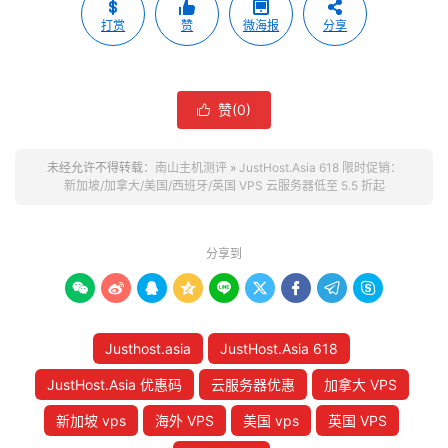
打赏
赞
微海报
分享
赞(
0
)

未经允许不得转载：
南山主机测评
»
JustHost.Asia 618 限时促销：
新加坡/加拿大/美国/西班牙/英国 VPS 云服务器低至 5.5 折起
分享到









Justhost.asia
JustHost.Asia 618
JustHost.Asia 优惠码
云服务器优惠
加拿大 VPS
新加坡 vps
海外 VPS
美国 vps
英国 VPS