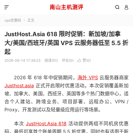
南山主机测评



vps优惠码
正文

JustHost.Asia 618 限时促销：新加坡/加拿
大/美国/西班牙/英国 VPS 云服务器低至 5.5 折
起
2026-06-14 17:36:23
阅读(51)
评论(0)
赞(
0
)

2026 年 618 年中促销期间，
海外 VPS
云服务器商家
Justhost.asia
正式开启限时优惠活动。本次促销覆盖新加
坡、加拿大、美国、西班牙、英国等多个热门数据中心，适
合个人建站、跨境业务、项目部署、远程办公、VPN /
Proxy、开发测试以及轻量级应用运行等场景。
本次
JustHost.Asia 618
活动提供两组不同机房优惠
码，最低可享首个账单周期 5.5 折优惠，同时也有适用于新