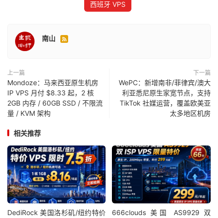
西班牙 VPS
南山

上一篇
下一篇
Mondoze：马来西亚原生机房
WePC：新增南非/菲律宾/澳大
IP VPS 月付 $8.33 起，2 核
利亚悉尼原生家宽节点，支持
2GB 内存 / 60GB SSD / 不限流
TikTok 社媒运营，覆盖欧美亚
量 / KVM 架构
太多地区机房
相关推荐
DediRock 美国洛杉矶/纽约特价
666clouds 美国 AS9929 双