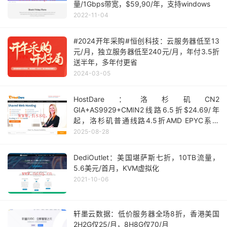
量/1Gbps带宽，$59,90/年，支持windows
2022-11-04
#2024开年采购#恒创科技：云服务器低至13
元/月，独立服务器低至240元/月，年付3.5折
送半年，多年付更省
2024-03-05
HostDare：洛杉矶CN2
GIA+AS9929+CMIN2线路6.5折$24.69/年
起，洛杉矶普通线路4.5折AMD EPYC系列
$12.6/年起
2025-08-28
DediOutlet：美国堪萨斯七折，10TB流量，
5.6美元/首月，KVM虚拟化
2021-10-06
轩墨云数据：低价服务器全场8折，香港美国
2H2G仅25/月，8H8G仅70/月