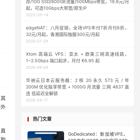
存/10G SSD/800GB流量/500Mbps带宽，19.8元/月
起，可选10Gbps大带宽/原生IP
2023-03-14
edgeNAT：八月促销，全场VPS年付7折月付8折，
32元/月起，香港国际独服300元/月起
2025-07-29
Xtom 高端云 VPS：亚太 + 欧美三网高速线路，
1~2.5Gbps 端口起步，月付 €6.95 起
2026-06-09
华纳云日本云服务器：2 核 2G 永久 573 元 / 年
200M 优化独享带宽 + 1000G 月流量 三网 4837 直
连 低延迟全解锁
。其
2026-04-17
海外
热门文章
、直
GoDedicated：新加坡VPS，
有助