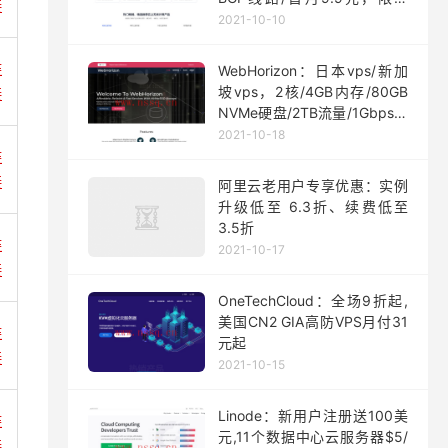
接
200台
2021-10-10
链
WebHorizon：日本vps/新加
坡vps，2核/4GB内存/80GB
接
NVMe硬盘/2TB流量/1Gbps端
口，$5/月起
2021-10-18
链
接
阿里云老用户专享优惠：实例
升级低至 6.3折、续费低至
3.5折
链
2021-10-17
接
OneTechCloud：全场9折起,
美国CN2 GIA高防VPS月付31
链
元起
接
2021-10-15
Linode：新用户注册送100美
链
元,11个数据中心云服务器$5/
接