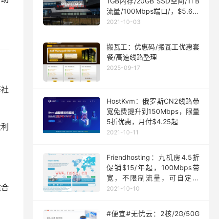
1GB内存/20GB SSD空间/1TB
流量/100Mbps端口/，$5.63/
月起
2021-10-03
搬瓦工：优惠码/搬瓦工优惠套
餐/高速线路整理
2025-09-17
等社
HostKvm：俄罗斯CN2线路带
宽免费提升到150Mbps，限量
5折优惠，月付$4.25起
大利
2021-10-11
Friendhosting：九机房4.5折
促销$15/年起，100Mbps带
宽，不限制流量，可自定义
适合
ISO
2021-10-10
#便宜#无忧云：2核/2G/50G