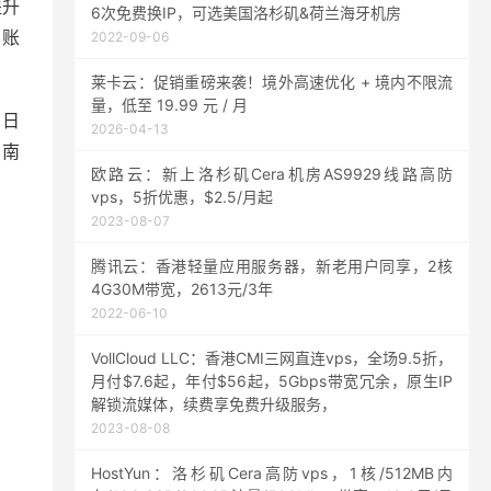
提升
6次免费换IP，可选美国洛杉矶&荷兰海牙机房
、账
2022-09-06
莱卡云：促销重磅来袭！境外高速优化 + 境内不限流
量，低至 19.99 元 / 月
、日
2026-04-13
、南
欧路云：新上洛杉矶Cera机房AS9929线路高防
vps，5折优惠，$2.5/月起
2023-08-07
腾讯云：香港轻量应用服务器，新老用户同享，2核
4G30M带宽，2613元/3年
2022-06-10
VollCloud LLC：香港CMI三网直连vps，全场9.5折，
月付$7.6起，年付$56起，5Gbps带宽冗余，原生IP
解锁流媒体，续费享免费升级服务，
2023-08-08
HostYun：洛杉矶Cera高防vps，1核/512MB内