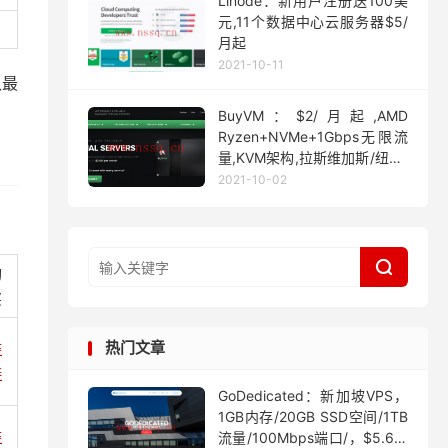
Linode：新用户注册送100美
元,11个数据中心云服务器$5/
月起
2021-10-11
认最
BuyVM：$2/月起,AMD
Ryzen+NVMe+1Gbps无限流
量,KVM架构,拉斯维加斯/纽约/
迈阿密
2021-10-02

购
买
热门文章
链
接
GoDedicated：新加坡VPS，
1GB内存/20GB SSD空间/1TB
链
流量/100Mbps端口/，$5.63/