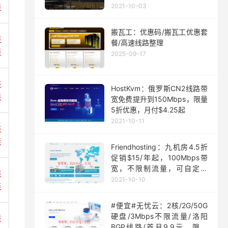
月起
2021-10-03
接
搬瓦工：优惠码/搬瓦工优惠套
链
餐/高速线路整理
接
2025-09-17
链
HostKvm：俄罗斯CN2线路带
接
宽免费提升到150Mbps，限量
5折优惠，月付$4.25起
2021-10-11
链
接
Friendhosting：九机房4.5折
促销$15/年起，100Mbps带
宽，不限制流量，可自定义
链
ISO
2021-10-10
接
#便宜#无忧云：2核/2G/50G
硬盘/3Mbps不限流量/洛阳
链
BGP线路/首月9.9元，限量