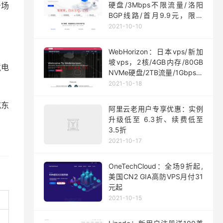
务场
硬盘/3Mbps不限流量/洛阳
BGP线路/首月9.9元，限量
200台
2021-10-10
WebHorizon：日本vps/新加
坡vps，2核/4GB内存/80GB
境电
NVMe硬盘/2TB流量/1Gbps端
口，$5/月起
2021-10-18
或东
阿里云老用户专享优惠：实例
升级低至 6.3折、续费低至
3.5折
2021-10-17
OneTechCloud：全场9折起,
美国CN2 GIA高防VPS月付31
元起
2021-10-15