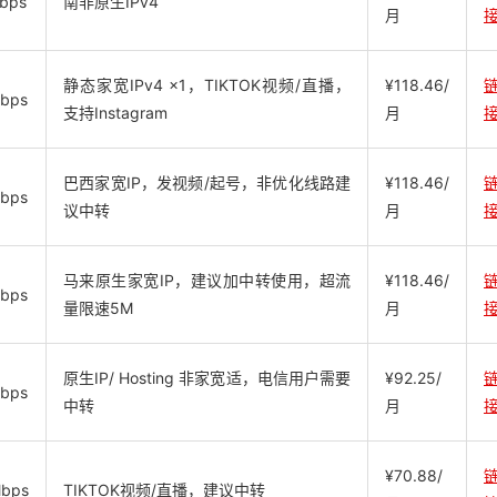
bps
南非原生IPv4
月
静态家宽IPv4 x1，TIKTOK视频/直播，
¥118.46/
bps
支持Instagram
月
巴西家宽IP，发视频/起号，非优化线路建
¥118.46/
bps
议中转
月
马来原生家宽IP，建议加中转使用，超流
¥118.46/
bps
量限速5M
月
原生IP/ Hosting 非家宽适，电信用户需要
¥92.25/
bps
中转
月
¥70.88/
Mbps
TIKTOK视频/直播，建议中转