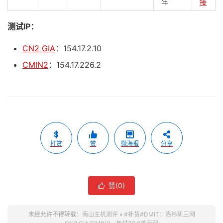
年
接
测试IP：
CN2 GIA
：154.17.2.10
CMIN2
：154.17.226.2
打赏
赞
微海报
分享
赞(
0
)

未经允许不得转载：
南山主机测评
»
#补货#DMIT：洛杉矶三网