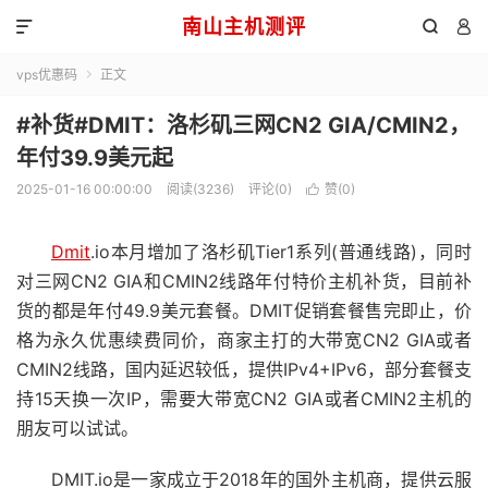
南山主机测评



vps优惠码
正文

#补货#DMIT：洛杉矶三网CN2 GIA/CMIN2，
年付39.9美元起
2025-01-16 00:00:00
阅读(3236)
评论(0)
赞(
0
)

Dmit
.io本月增加了洛杉矶Tier1系列(普通线路)，同时
对三网CN2 GIA和CMIN2线路年付特价主机补货，目前补
货的都是年付49.9美元套餐。DMIT促销套餐售完即止，价
格为永久优惠续费同价，商家主打的大带宽CN2 GIA或者
CMIN2线路，国内延迟较低，提供IPv4+IPv6，部分套餐支
持15天换一次IP，需要大带宽CN2 GIA或者CMIN2主机的
朋友可以试试。
DMIT.io是一家成立于2018年的国外主机商，提供云服