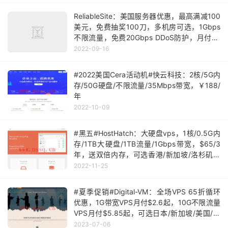
ReliableSite：美国服务器优惠，最高满减100
美元，免费抽奖100刀，多机房可选，1Gbps
不限流量，免费20Gbps DDoS防护，月付29
美元起
2022-09-16
#2022美国Cera活动机#快云科技：2核/5G内
存/50G硬盘/不限流量/35Mbps带宽，￥188/
年
2022-10-09
#黑五#HostHatch：大硬盘vps，1核/0.5G内
存/1TB大硬盘/1TB流量/1Gbps带宽，$65/3
年，送双倍内存，可选香港/新加坡/洛杉矶等
多机房
2022-11-25
#夏季促销#Digital-VM：全场VPS 65折循环
优惠，1G带宽VPS月付$2.6起，10G不限流量
VPS月付$5.85起，可选日本/新加坡/美国/英
国等机房
2023-07-06