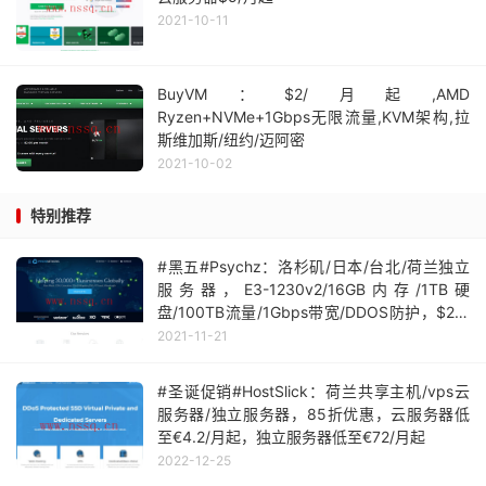
2021-10-11
BuyVM：$2/月起,AMD
Ryzen+NVMe+1Gbps无限流量,KVM架构,拉
斯维加斯/纽约/迈阿密
2021-10-02
特别推荐
#黑五#Psychz：洛杉矶/日本/台北/荷兰独立
服务器，E3-1230v2/16GB内存/1TB硬
盘/100TB流量/1Gbps带宽/DDOS防护，$24/
月起
2021-11-21
#圣诞促销#HostSlick：荷兰共享主机/vps云
服务器/独立服务器，85折优惠，云服务器低
至€4.2/月起，独立服务器低至€72/月起
2022-12-25