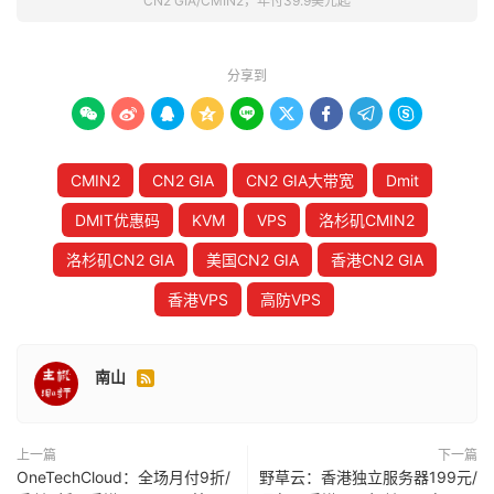
CN2 GIA/CMIN2，年付39.9美元起
分享到









CMIN2
CN2 GIA
CN2 GIA大带宽
Dmit
DMIT优惠码
KVM
VPS
洛杉矶CMIN2
洛杉矶CN2 GIA
美国CN2 GIA
香港CN2 GIA
香港VPS
高防VPS
南山

上一篇
下一篇
OneTechCloud：全场月付9折/
野草云：香港独立服务器199元/