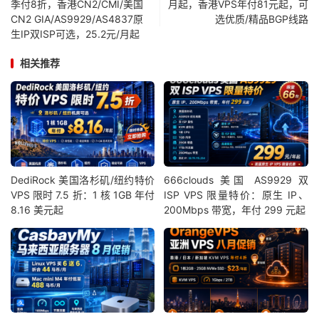
季付8折，香港CN2/CMI/美国
月起，香港VPS年付81元起，可
CN2 GIA/AS9929/AS4837原
选优质/精品BGP线路
生IP双ISP可选，25.2元/月起
相关推荐
DediRock 美国洛杉矶/纽约特价
666clouds 美国 AS9929 双
VPS 限时 7.5 折：1 核 1GB 年付
ISP VPS 限量特价：原生 IP、
8.16 美元起
200Mbps 带宽，年付 299 元起