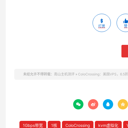
打赏
赞
未经允许不得转载：
南山主机测评
»
ColoCrossing：美国VPS，6




1Gbps带宽
1核
ColoCrossing
kvm虚拟化