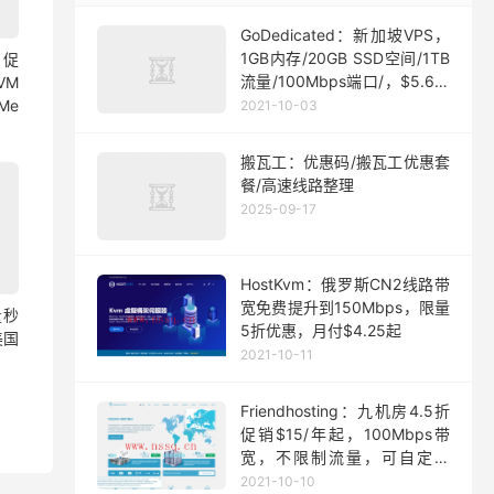
GoDedicated：新加坡VPS，
1GB内存/20GB SSD空间/1TB
月促
流量/100Mbps端口/，$5.63/
VM
月起
Me
2021-10-03
搬瓦工：优惠码/搬瓦工优惠套
餐/高速线路整理
2025-09-17
HostKvm：俄罗斯CN2线路带
宽免费提升到150Mbps，限量
量秒
5折优惠，月付$4.25起
美国
2021-10-11
Friendhosting：九机房4.5折
促销$15/年起，100Mbps带
宽，不限制流量，可自定义
ISO
2021-10-10