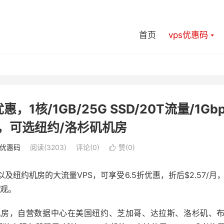
首页
vps优惠码
优惠，1核/1GB/25G SSD/20T流量/1Gb
/月，可选纽约/洛杉矶机房
s优惠码
阅读(3203)
评论(0)
赞(
0
)

矶以及纽约机房的大流量VPS，可享受6.5折优惠，折后$2.57/月
围观。
他为CC机房，自营数据中心在美国纽约、芝加哥、达拉斯、洛杉矶、