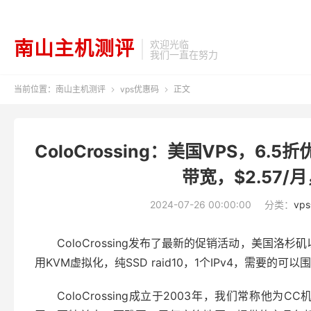
南山主机测评
欢迎光临
我们一直在努力
当前位置：
南山主机测评
vps优惠码
正文


ColoCrossing：美国VPS，6.5折
带宽，$2.57
2024-07-26 00:00:00
分类：
vp
ColoCrossing发布了最新的促销活动，美国洛杉
用KVM虚拟化，纯SSD raid10，1个IPv4，需要的可以
ColoCrossing成立于2003年，我们常称