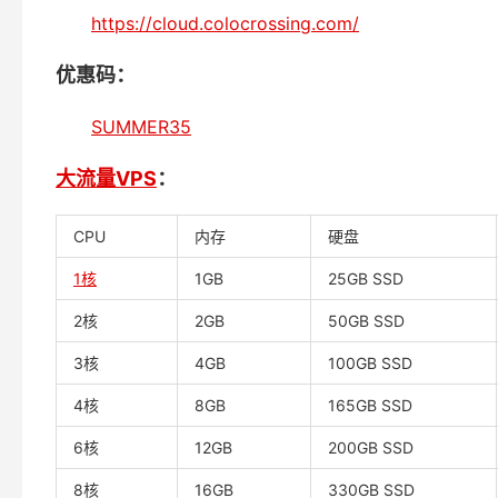
https://cloud.colocrossing.com/
优惠码：
SUMMER35
大流量VPS
：
CPU
内存
硬盘
1核
1GB
25GB SSD
2核
2GB
50GB SSD
3核
4GB
100GB SSD
4核
8GB
165GB SSD
6核
12GB
200GB SSD
8核
16GB
330GB SSD