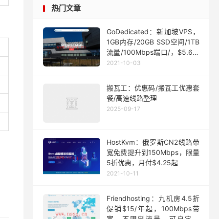
热门文章
GoDedicated：新加坡VPS，
1GB内存/20GB SSD空间/1TB
流量/100Mbps端口/，$5.63/
月起
2021-10-03
搬瓦工：优惠码/搬瓦工优惠套
餐/高速线路整理
2025-09-17
HostKvm：俄罗斯CN2线路带
宽免费提升到150Mbps，限量
5折优惠，月付$4.25起
2021-10-11
Friendhosting：九机房4.5折
促销$15/年起，100Mbps带
宽，不限制流量，可自定义