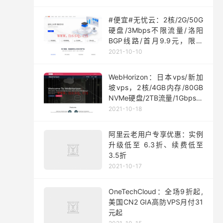
#便宜#无忧云：2核/2G/50G
硬盘/3Mbps不限流量/洛阳
BGP线路/首月9.9元，限量
200台
2021-10-10
WebHorizon：日本vps/新加
坡vps，2核/4GB内存/80GB
NVMe硬盘/2TB流量/1Gbps端
口，$5/月起
2021-10-18
阿里云老用户专享优惠：实例
升级低至 6.3折、续费低至
3.5折
2021-10-17
OneTechCloud：全场9折起,
美国CN2 GIA高防VPS月付31
元起