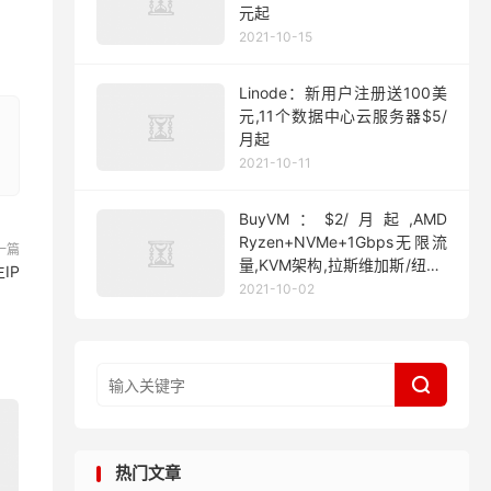
元起
2021-10-15
Linode：新用户注册送100美
元,11个数据中心云服务器$5/
月起
2021-10-11
BuyVM：$2/月起,AMD
Ryzen+NVMe+1Gbps无限流
一篇
量,KVM架构,拉斯维加斯/纽约/
IP
迈阿密
2021-10-02

热门文章