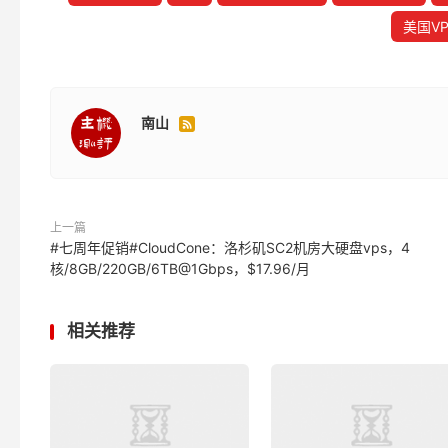
美国VP
南山

上一篇
#七周年促销#CloudCone：洛杉矶SC2机房大硬盘vps，4
核/8GB/220GB/6TB@1Gbps，$17.96/月
相关推荐