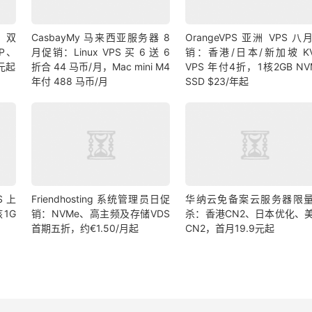
9 双
CasbayMy 马来西亚服务器 8
OrangeVPS 亚洲 VPS 八
IP、
月促销：Linux VPS 买 6 送 6
销：香港/日本/新加坡 K
 元起
折合 44 马币/月，Mac mini M4
VPS 年付4折，1核2GB NV
年付 488 马币/月
SSD $23/年起
S 上
Friendhosting 系统管理员日促
华纳云免备案云服务器限
1G
销：NVMe、高主频及存储VDS
杀：香港CN2、日本优化、
首期五折，约€1.50/月起
CN2，首月19.9元起