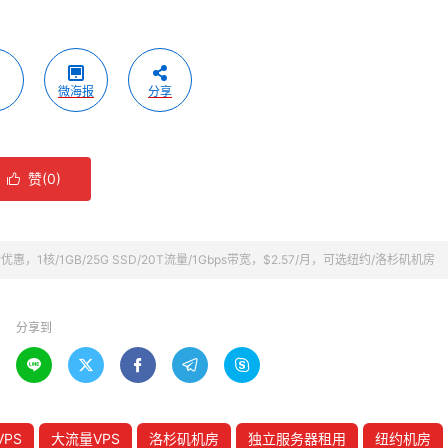
微海报
分享
赞(
0
)

.5折优惠，1核/1GB/25G SSD/20T流量/1Gbps带宽，$2.57/月，可选纽约/洛杉矶机房
分享到





VPS
大流量VPS
洛杉矶机房
独立服务器租用
纽约机房