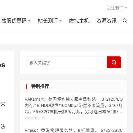

关注我们
独服优惠码
站长测评
虚拟主机
资源资讯


ps
特别推荐
RAKsmart：美国便宜独立服务器秒杀，I3-2120/8G
，采
内存/1B HDD硬盘/100Mbps带宽不限流量，$46/月
起，E5+32G裸机云$69/月起，另可选日本/韩国/香
港机房
2022-09-19
布法
Vmiss：香港物理服务器，8折优惠， 2*E5-2680