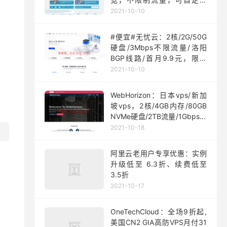
ISO
2021-10-10
#便宜#无忧云：2核/2G/50G
硬盘/3Mbps不限流量/洛阳
BGP线路/首月9.9元，限量
200台
2021-10-10
WebHorizon：日本vps/新加
坡vps，2核/4GB内存/80GB
NVMe硬盘/2TB流量/1Gbps端
口，$5/月起
2021-10-18
阿里云老用户专享优惠：实例
升级低至 6.3折、续费低至
3.5折
2021-10-17
OneTechCloud：全场9折起,
美国CN2 GIA高防VPS月付31