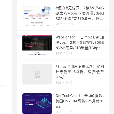
#便宜#无忧云：2核/2G/50G
硬盘/3Mbps不限流量/洛阳
BGP线路/首月9.9元，限量
200台
2021-10-10
WebHorizon：日本vps/新加
坡vps，2核/4GB内存/80GB
NVMe硬盘/2TB流量/1Gbps端
口，$5/月起
2021-10-18
阿里云老用户专享优惠：实例
升级低至 6.3折、续费低至
3.5折
2021-10-17
OneTechCloud：全场9折起,
美国CN2 GIA高防VPS月付31
元起
2021-10-15