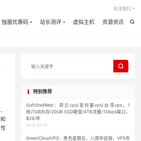

关注我们
独服优惠码
站长测评
虚拟主机
资源资讯


特别推荐
SoftShellWeb：荷兰vps/圣何塞vps/台湾vps，1
）、
核/1GB内存/20GB SSD硬盘/4TB流量/1Gbps端口，
$24/年
国和
2022-01-15
，性
GreenCloudVPS：黑色星期五，八周年促销，VPS年