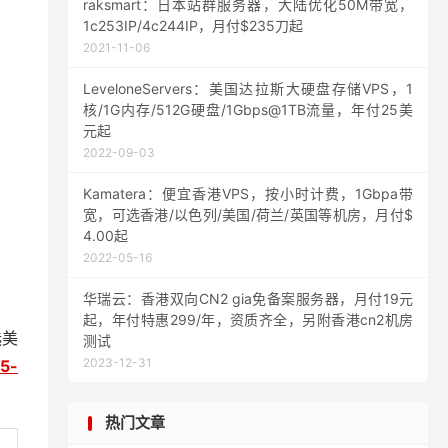
raksmart：日本站群服务器，大陆优化50M带宽，
1c253IP/4c244IP，月付$235刀起
2021-11-06
LeveloneServers：美国达拉斯大硬盘存储VPS，1
核/1G内存/512G硬盘/1Gbps@1TB流量，年付25美
元起
2022-09-03
Kamatera：便宜香港VPS，按小时计费，1Gbpa带
宽，可选香港/以色列/美国/荷兰/英国等机房，月付$
4.00起
2022-05-16
华瑞云：香港双向CN2 gia免备案服务器，月付19元
起，年付特惠299/年，资质齐全，另附香港cn2机房
选美
测试
2023-12-31
5-
热门文章