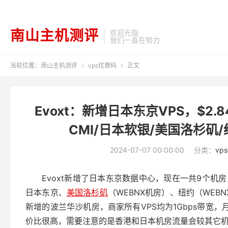
南山主机测评
欢迎光临
我们一直在努力
当前位置：
南山主机测评
vps优惠码
正文


Evoxt：新增日本东京VPS，$2
CMI/日本软银/美国洛杉矶
2024-07-07 00:00:00
分类：
vp
Evoxt新增了日本东京数据中心，现在一共9个机
日本东京、
美国洛杉矶
（WEBNX机房）、纽约（WE
新增的波兰华沙机房，商家所有VPS均为1Gbps带宽，月
价比很高，需要注意的是香港和日本机房流量会较其它