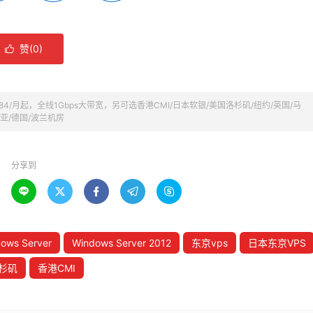
赞(
0
)

2.84/月起，全线1Gbps大带宽，另可选香港CMI/日本软银/美国洛杉矶/纽约/英国/马
亚/德国/波兰机房
分享到





ows Server
Windows Server 2012
东京vps
日本东京VPS
杉矶
香港CMI