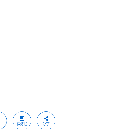
微海报
分享