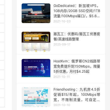
GoDedicated：新加坡VPS，
1GB内存/20GB SSD空间/1TB
流量/100Mbps端口/，$5.63/
月起
2021-10-03
搬瓦工：优惠码/搬瓦工优惠套
餐/高速线路整理
2025-09-17
HostKvm：俄罗斯CN2线路带
宽免费提升到150Mbps，限量
5折优惠，月付$4.25起
2021-10-11
Friendhosting：九机房4.5折
促销$15/年起，100Mbps带
宽，不限制流量，可自定义
ISO
2021-10-10