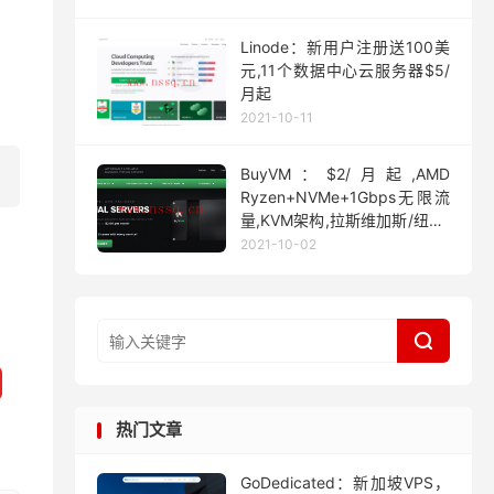
Linode：新用户注册送100美
元,11个数据中心云服务器$5/
月起
2021-10-11
BuyVM：$2/月起,AMD
Ryzen+NVMe+1Gbps无限流
量,KVM架构,拉斯维加斯/纽约/
迈阿密
2021-10-02

热门文章
GoDedicated：新加坡VPS，