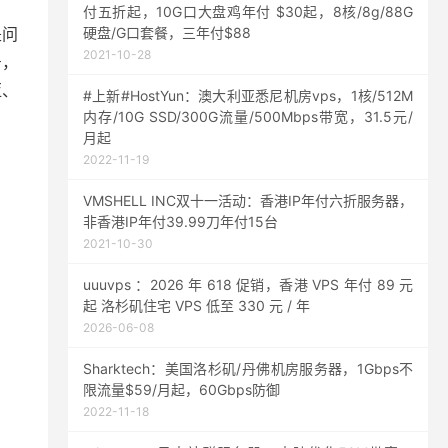
付五折起，10G口大盘鸡年付 $30起，8核/8g/88G
是问
硬盘/G口套餐，三年付$88
2021-10-28
号，
亚、
#上新#HostYun：澳大利亚悉尼机房vps，1核/512M
内存/10G SSD/300G流量/500Mbps带宽，31.5元/
月起
2022-11-19
VMSHELL INC双十一活动：香港IP年付六折服务器，
非香港IP年付39.99刀年付15台
2021-10-30
uuuvps ：2026 年 618 促销，香港 VPS 年付 89 元
起 洛杉矶住宅 VPS 低至 330 元 / 年
2026-06-08
Sharktech：美国洛杉矶/丹佛机房服务器，1Gbps不
限流量$59/月起，60Gbps防御
2022-11-18