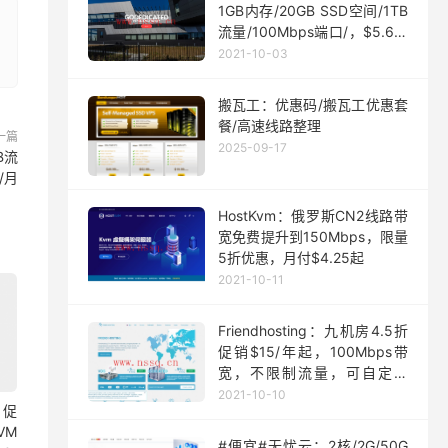
1GB内存/20GB SSD空间/1TB
流量/100Mbps端口/，$5.63/
月起
2021-10-03
搬瓦工：优惠码/搬瓦工优惠套
餐/高速线路整理
一篇
2025-09-17
B流
/月
HostKvm：俄罗斯CN2线路带
宽免费提升到150Mbps，限量
5折优惠，月付$4.25起
2021-10-11
Friendhosting：九机房4.5折
促销$15/年起，100Mbps带
宽，不限制流量，可自定义
ISO
2021-10-10
月促
VM
#便宜#无忧云：2核/2G/50G