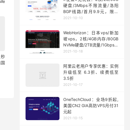
Me
硬盘/3Mbps不限流量/洛阳
BGP线路/首月9.9元，限量
200台
2021-10-10
WebHorizon：日本vps/新加
坡vps，2核/4GB内存/80GB
NVMe硬盘/2TB流量/1Gbps端
口，$5/月起
2021-10-18
量秒
美国
阿里云老用户专享优惠：实例
升级低至 6.3折、续费低至
3.5折
2021-10-17
OneTechCloud：全场9折起,
美国CN2 GIA高防VPS月付31
元起
2021-10-15