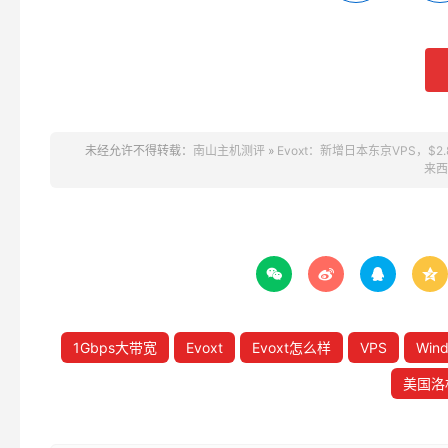
未经允许不得转载：
南山主机测评
»
Evoxt：新增日本东京VPS，$
来西




1Gbps大带宽
Evoxt
Evoxt怎么样
VPS
Wind
美国洛