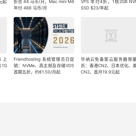
 元起
折合 44 马币/月，Mac mini M4
VPS 年付4折，1核2GB NV
年付 488 马币/月
SSD $23/年起
S 上
Friendhosting 系统管理员日促
华纳云免备案云服务器限
1G
销：NVMe、高主频及存储VDS
杀：香港CN2、日本优化、
首期五折，约€1.50/月起
CN2，首月19.9元起