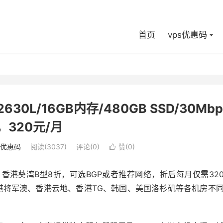
首页
vps优惠码
0L/16GB内存/480GB SSD/30Mbp
，320元/月
优惠码
阅读(3037)
评论(0)
赞(
0
)

香港葵湾B型8折，可选BGP或者推荐网络，折后每月仅需32
港将军澳、香港云地、香港TG、韩国、美国洛杉矶等各机房不
。