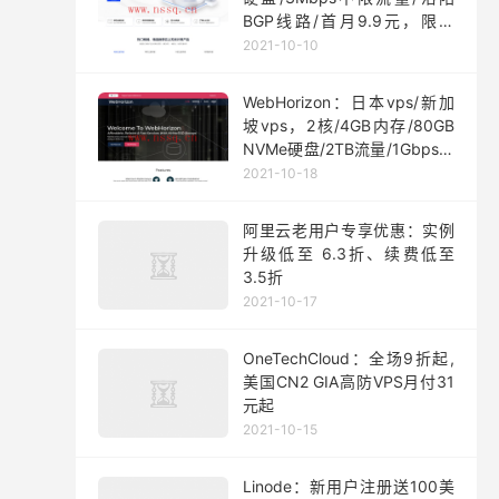
BGP线路/首月9.9元，限量
200台
2021-10-10
WebHorizon：日本vps/新加
坡vps，2核/4GB内存/80GB
NVMe硬盘/2TB流量/1Gbps端
口，$5/月起
2021-10-18
阿里云老用户专享优惠：实例
升级低至 6.3折、续费低至
3.5折
2021-10-17
OneTechCloud：全场9折起,
美国CN2 GIA高防VPS月付31
元起
2021-10-15
Linode：新用户注册送100美