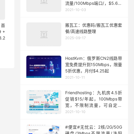
流量/100Mbps端口/，$5.63/
月起
2021-10-03
搬瓦工：优惠码/搬瓦工优惠套
 首
餐/高速线路整理
9 +
.2
2025-09-17
HostKvm：俄罗斯CN2线路带
宽免费提升到150Mbps，限量
5折优惠，月付$4.25起
2021-10-11
Friendhosting：九机房4.5折
促销$15/年起，100Mbps带
宽，不限制流量，可自定义
ISO
2021-10-10
#便宜#无忧云：2核/2G/50G
硬盘/3Mbps不限流量/洛阳