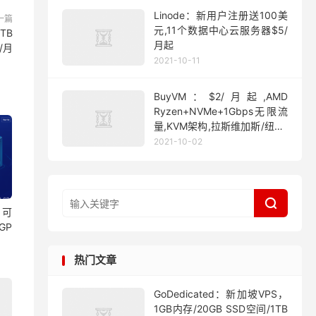
Linode：新用户注册送100美
一篇
元,11个数据中心云服务器$5/
TB
月起
/月
2021-10-11
BuyVM：$2/月起,AMD
Ryzen+NVMe+1Gbps无限流
量,KVM架构,拉斯维加斯/纽约/
迈阿密
2021-10-02

：可
GP
热门文章
GoDedicated：新加坡VPS，
1GB内存/20GB SSD空间/1TB