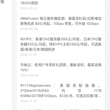
域名
1800G高防
2022-05-31
iWebFusion 独立服务器促销：美国洛杉矶/拉斯维加
斯等机房 $45/月起，1Gbps 带宽，可升级 10Gbps
2026-06-29
80VPS：香港CN2服务器399元/月起，日本CN2服
务器550元/月起，特价VPS主机199元/年起，可选美
国/香港/日本/韩国机房
2025-11-25
华纳云：老用户专享好礼回馈，邀新返利，最高返佣
10%！
2023-04-04
#11.11#spinservers：美国高配独服，
2*Silver4116/64G内存/1TB
NVMe/30TB@10Gbps，$129/月，可选达拉斯/圣何
塞机房
2024-11-07