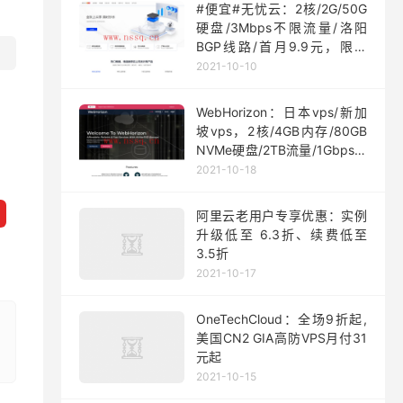
#便宜#无忧云：2核/2G/50G
硬盘/3Mbps不限流量/洛阳
BGP线路/首月9.9元，限量
200台
2021-10-10
WebHorizon：日本vps/新加
坡vps，2核/4GB内存/80GB
NVMe硬盘/2TB流量/1Gbps端
口，$5/月起
2021-10-18
阿里云老用户专享优惠：实例
升级低至 6.3折、续费低至
3.5折
2021-10-17
OneTechCloud：全场9折起,
美国CN2 GIA高防VPS月付31
元起
2021-10-15