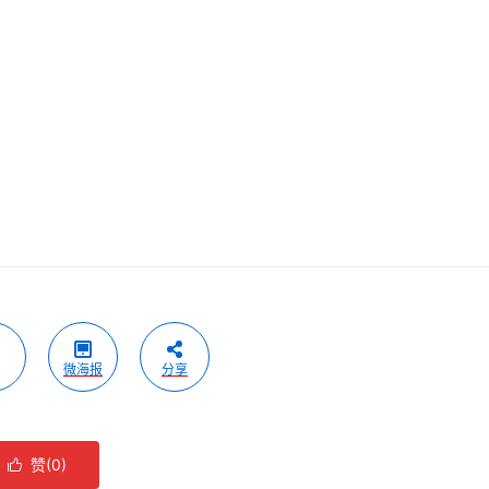
微海报
分享
赞(
0
)
