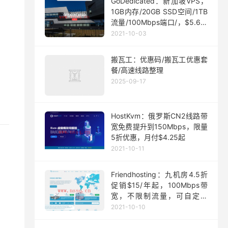
GoDedicated：新加坡VPS，
1GB内存/20GB SSD空间/1TB
流量/100Mbps端口/，$5.63/
月起
2021-10-03
搬瓦工：优惠码/搬瓦工优惠套
餐/高速线路整理
2025-09-17
HostKvm：俄罗斯CN2线路带
宽免费提升到150Mbps，限量
5折优惠，月付$4.25起
2021-10-11
Friendhosting：九机房4.5折
促销$15/年起，100Mbps带
宽，不限制流量，可自定义
ISO
2021-10-10