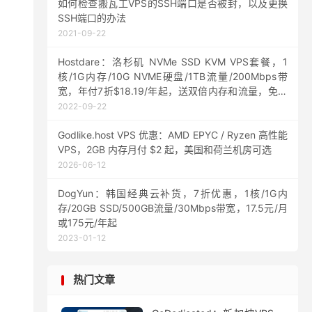
如何检查搬瓦工VPS的SSH端口是否被封，以及更换
SSH端口的办法
2021-09-22
Hostdare：洛杉矶 NVMe SSD KVM VPS套餐，1
核/1G内存/10G NVME硬盘/1TB流量/200Mbps带
宽，年付7折$18.19/年起，送双倍内存和流量，免费
抽奖
2022-09-22
Godlike.host VPS 优惠：AMD EPYC / Ryzen 高性能
VPS，2GB 内存月付 $2 起，美国和荷兰机房可选
2026-06-12
DogYun：韩国经典云补货，7折优惠，1核/1G内
存/20GB SSD/500GB流量/30Mbps带宽，17.5元/月
或175元/年起
2023-01-12
热门文章