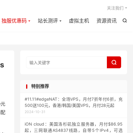

关注我们
独服优惠码
站长测评
虚拟主机
资源资讯


s
特别推荐
#11.11#edgeNAT：全场VPS，月付7折年付6折，充
0元
500送100元，香港/韩国/美国VPS，月付28元起
同配
2024-10-31
iON cloud：美国洛杉矶独立服务器，月付$86.95
起，三网联通AS4837线路，自带5个IPv4，可选