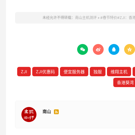
未经允许不得转载：
南山主机测评
»
#春节特价#ZJI：香港服




ZJI
ZJI优惠码
便宜服务器
独服
维翔主机
香港葵湾
南山
