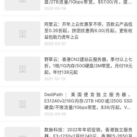
盘/2TB流量/1Gbps带宽，$57.00/月，提供
DirectAdmin面板授权，免费每日备份
2022-05-06
阿里云：开年上云优惠享不停，百款云产品低
至0.26折起，拼团优惠购6.00/月起，更有权
益包助力虎年上云
2022-03-01
野草云：香港CN2建站云服务器，季付以上七
折，1核/1G内存/50G硬盘/3M带宽，月付19元
起，年付138元起
2021-10-13
DediPath：美国便宜独立服务器，
E31240v2/16G内存/2TB HDD或/250G SSD
硬盘/不限流量/1Gbps带宽，$39/月起，VPS
服务器5折优惠
2022-05-05
数脉科技：2022年年初促销，香港独立服务
器，E3-1230v2月付240元，香港E5-2650月