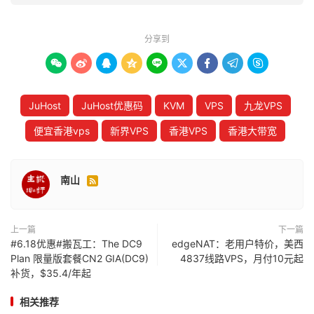
分享到









JuHost
JuHost优惠码
KVM
VPS
九龙VPS
便宜香港vps
新界VPS
香港VPS
香港大带宽
南山

上一篇
下一篇
#6.18优惠#搬瓦工：The DC9
edgeNAT：老用户特价，美西
Plan 限量版套餐CN2 GIA(DC9)
4837线路VPS，月付10元起
补货，$35.4/年起
相关推荐