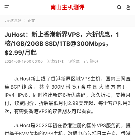
南山主机测评



vps优惠码
正文

JuHost：新上香港新界VPS，六折优惠，1
核/1GB/20GB SSD/1TB@300Mbps，
$2.99/月起
2024-06-19 00:00:00
阅读(3171)
评论(0)
赞(
0
)

JuHost新上线了香港新界区域VPS主机，国内三网直
连BGP线路，共享300M带宽(含中国大陆方向)，
IPv4+IPv6，同时推出新的6折优惠码，永久折扣，支持月
付，续费同价，折后最低月付2.99美元起，每个客户限用2
次，有需要香港VPS的读者朋友可以看看。
JuHost是2023年初在香港注册的国外VPS服务商，提
供基于KVM架构的VPS主机，数据中心包括日本东京、香港