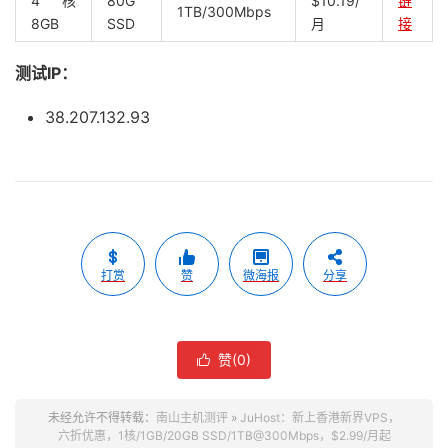
4核
80G
$10.19/
链
1TB/300Mbps
8GB
SSD
月
接
测试IP：
38.207.132.93
打赏
赞
微海报
分享
赞(
0
)

未经允许不得转载：
南山主机测评
»
JuHost：新上香港新界VPS，
六折优惠，1核/1GB/20GB SSD/1TB@300Mbps，$2.99/月起