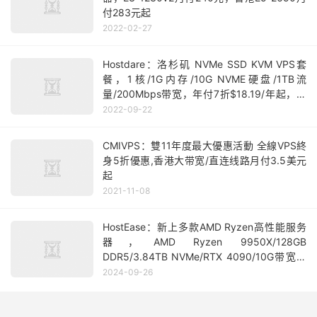
付283元起
2022-02-27
Hostdare：洛杉矶 NVMe SSD KVM VPS套
餐，1核/1G内存/10G NVME硬盘/1TB流
量/200Mbps带宽，年付7折$18.19/年起，送
双倍内存和流量，免费抽奖
2022-09-22
CMIVPS：雙11年度最大優惠活動 全線VPS終
身5折優惠,香港大带宽/直连线路月付3.5美元
起
2021-11-08
HostEase：新上多款AMD Ryzen高性能服务
器，AMD Ryzen 9950X/128GB
DDR5/3.84TB NVMe/RTX 4090/10G带宽，
$600/月
2024-09-26