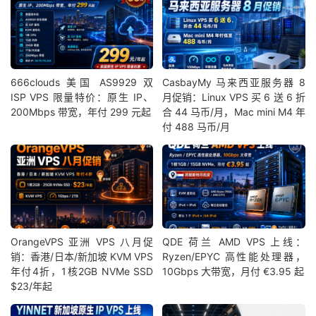
666clouds 美国 AS9929 双
CasbayMy 马来西亚服务器 8
ISP VPS 限量特价：原生 IP、
月促销：Linux VPS 买 6 送 6 折
200Mbps 带宽，年付 299 元起
合 44 马币/月，Mac mini M4 年
付 488 马币/月
OrangeVPS 亚洲 VPS 八月促
QDE 荷兰 AMD VPS 上线：
销：香港/日本/新加坡 KVM VPS
Ryzen/EPYC 高性能处理器，
年付4折，1核2GB NVMe SSD
10Gbps 大带宽，月付 €3.95 起
$23/年起