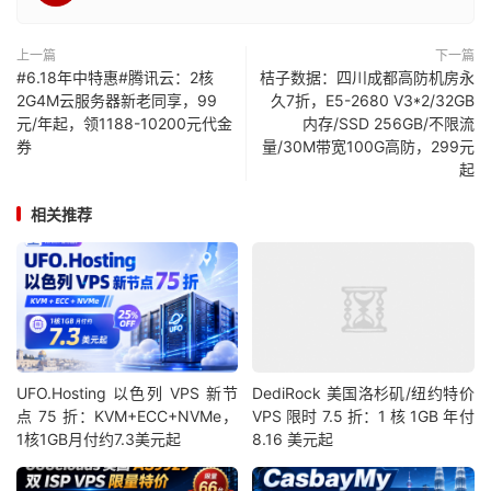
上一篇
下一篇
#6.18年中特惠#腾讯云：2核
桔子数据：四川成都高防机房永
2G4M云服务器新老同享，99
久7折，E5-2680 V3*2/32GB
元/年起，领1188-10200元代金
内存/SSD 256GB/不限流
券
量/30M带宽100G高防，299元
起
相关推荐
UFO.Hosting 以色列 VPS 新节
DediRock 美国洛杉矶/纽约特价
点 75 折：KVM+ECC+NVMe，
VPS 限时 7.5 折：1 核 1GB 年付
1核1GB月付约7.3美元起
8.16 美元起