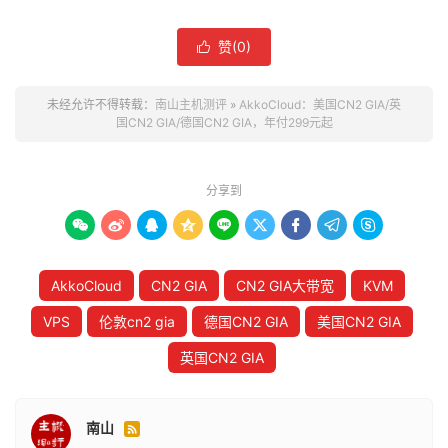
赞(
0
)

未经允许不得转载：
南山主机测评
»
AkkoCloud：美国CN2 GIA/英
国CN2 GIA/德国CN2 GIA，年付299元起
分享到









AkkoCloud
CN2 GIA
CN2 GIA大带宽
KVM
VPS
伦敦cn2 gia
德国CN2 GIA
美国CN2 GIA
英国CN2 GIA
南山
