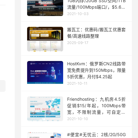
1GB内存/20GB SSD空间/1TB
流量/100Mbps端口/，$5.63/
月起
2021-10-03
搬瓦工：优惠码/搬瓦工优惠套
餐/高速线路整理
2025-09-17
HostKvm：俄罗斯CN2线路带
宽免费提升到150Mbps，限量
5折优惠，月付$4.25起
2021-10-11
Friendhosting：九机房4.5折
促销$15/年起，100Mbps带
宽，不限制流量，可自定义
ISO
2021-10-10
#便宜#无忧云：2核/2G/50G