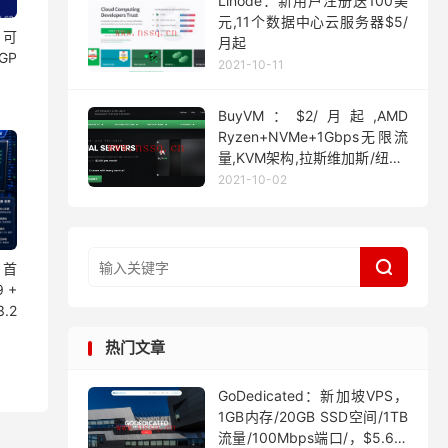
Linode：新用户注册送100美
元,11个数据中心云服务器$5/
：可
月起
GP
2021-10-11
BuyVM：$2/月起,AMD
Ryzen+NVMe+1Gbps无限流
量,KVM架构,拉斯维加斯/纽约/
迈阿密
2021-10-02

 首
9 +
.2
热门文章
GoDedicated：新加坡VPS，
1GB内存/20GB SSD空间/1TB
流量/100Mbps端口/，$5.63/