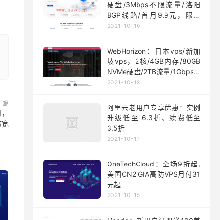
硬盘/3Mbps不限流量/洛阳
BGP线路/首月9.9元，限量
200台
2021-10-10
WebHorizon：日本vps/新加
坡vps，2核/4GB内存/80GB
NVMe硬盘/2TB流量/1Gbps端
口，$5/月起
2021-10-18
一篇
阿里云老用户专享优惠：实例
月，
升级低至 6.3折、续费低至
带宽
3.5折
2021-10-17
OneTechCloud：全场9折起,
美国CN2 GIA高防VPS月付31
元起
2021-10-15