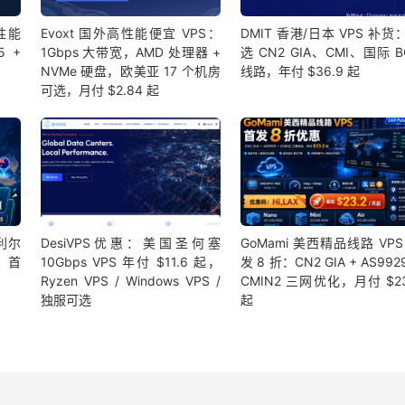
高性能
Evoxt 国外高性能便宜 VPS：
DMIT 香港/日本 VPS 补货
5 +
1Gbps 大带宽，AMD 处理器 +
选 CN2 GIA、CMI、国际 B
NVMe 硬盘，欧美亚 17 个机房
线路，年付 $36.9 起
可选，月付 $2.84 起
利尔
DesiVPS优惠：美国圣何塞
GoMami 美西精品线路 VPS
，首
10Gbps VPS 年付 $11.6 起，
发 8 折：CN2 GIA + AS992
Ryzen VPS / Windows VPS /
CMIN2 三网优化，月付 $23
独服可选
起