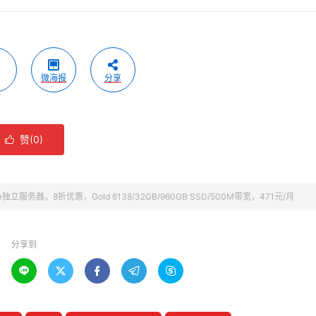
微海报
分享
赞(
0
)

ite独立服务器，8折优惠，Gold 6138/32GB/960GB SSD/500M带宽，471元/月
分享到




