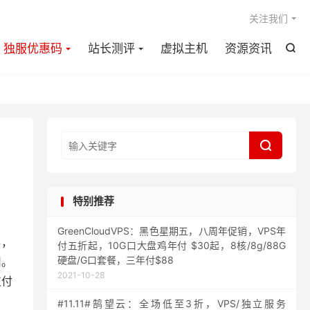

关注我们
独服优惠码
站长测评
虚拟主机
资源资讯


特别推荐
GreenCloudVPS：黑色星期五，八周年促销，VPS年
存，
付五折起，10G口大盘鸡年付 $30起，8核/8g/88G
硬盘/G口套餐，三年付$88
用。
2021-10-28
支付
#11.11#鹄望云：全场低至3折，VPS/独立服务