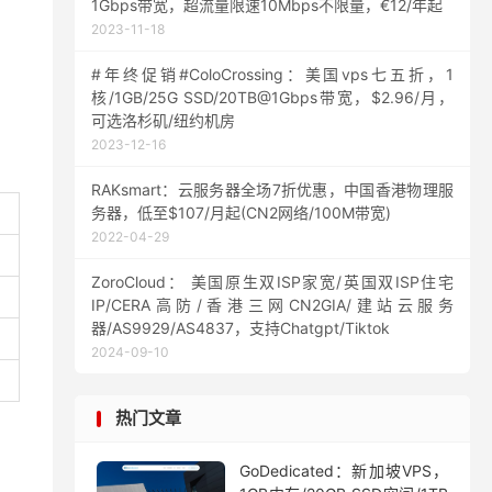
1Gbps带宽，超流量限速10Mbps不限量，€12/年起
2023-11-18
#年终促销#ColoCrossing：美国vps七五折，1
核/1GB/25G SSD/20TB@1Gbps带宽，$2.96/月，
可选洛杉矶/纽约机房
2023-12-16
RAKsmart：云服务器全场7折优惠，中国香港物理服
务器，低至$107/月起(CN2网络/100M带宽)
2022-04-29
ZoroCloud： 美国原生双ISP家宽/英国双ISP住宅
IP/CERA高防/香港三网CN2GIA/建站云服务
器/AS9929/AS4837，支持Chatgpt/Tiktok
2024-09-10
热门文章
GoDedicated：新加坡VPS，