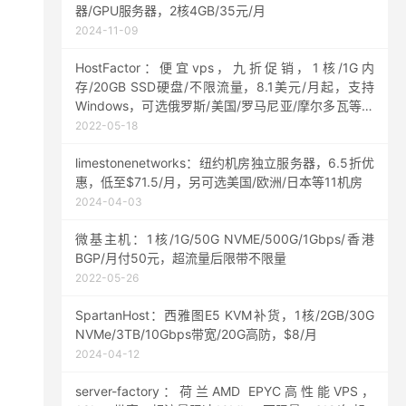
器/GPU服务器，2核4GB/35元/月
2024-11-09
HostFactor：便宜vps，九折促销，1核/1G内
存/20GB SSD硬盘/不限流量，8.1美元/月起，支持
Windows，可选俄罗斯/美国/罗马尼亚/摩尔多瓦等机
房
2022-05-18
limestonenetworks：纽约机房独立服务器，6.5折优
惠，低至$71.5/月，另可选美国/欧洲/日本等11机房
2024-04-03
微基主机：1核/1G/50G NVME/500G/1Gbps/香港
BGP/月付50元，超流量后限带不限量
2022-05-26
SpartanHost：西雅图E5 KVM补货，1核/2GB/30G
NVMe/3TB/10Gbps带宽/20G高防，$8/月
2024-04-12
server-factory：荷兰AMD EPYC高性能VPS，