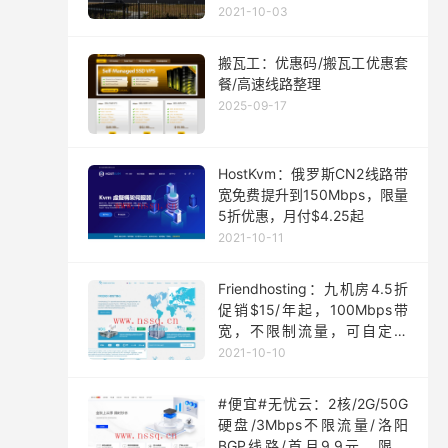
月起
2021-10-03
搬瓦工：优惠码/搬瓦工优惠套
餐/高速线路整理
2025-09-17
HostKvm：俄罗斯CN2线路带
宽免费提升到150Mbps，限量
5折优惠，月付$4.25起
2021-10-11
Friendhosting：九机房4.5折
促销$15/年起，100Mbps带
宽，不限制流量，可自定义
ISO
2021-10-10
#便宜#无忧云：2核/2G/50G
硬盘/3Mbps不限流量/洛阳
BGP线路/首月9.9元，限量