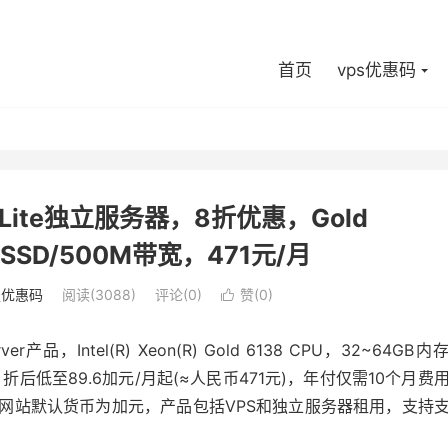
首页
vps优惠码
P Lite独立服务器，8折优惠，Gold
B SSD/500M带宽，471元/月
服优惠码
阅读(3088)
评论(0)
赞(
0
)

rver产品，Intel(R) Xeon(R) Gold 6138 CPU，32~64GB内
，折后低至89.6加元/月起(≈人民币471元)，年付仅需10个月费
册，网站默认货币为加元，产品包括VPS和独立服务器租用，支持