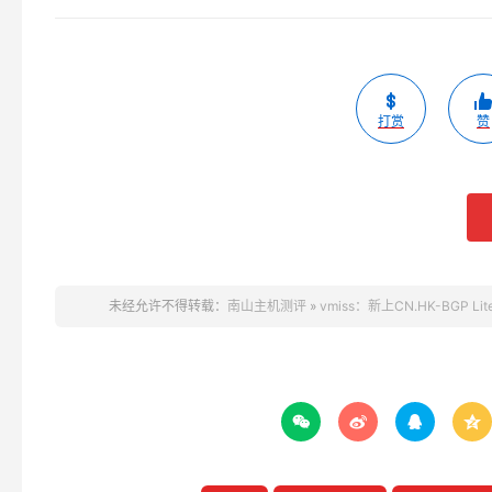
打赏
赞
未经允许不得转载：
南山主机测评
»
vmiss：新上CN.HK-BGP L



