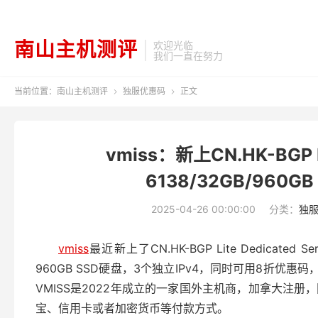
南山主机测评
欢迎光临
我们一直在努力
当前位置：
南山主机测评
独服优惠码
正文


vmiss：新上CN.HK-BG
6138/32GB/960G
2025-04-26 00:00:00
分类：
独
vmiss
最近新上了CN.HK-BGP Lite Dedicated Se
960GB SSD硬盘，3个独立IPv4，同时可用8折优惠码
VMISS是2022年成立的一家国外主机商，加拿大注
宝、信用卡或者加密货币等付款方式。