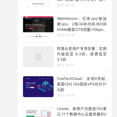
200台
2021-10-10
WebHorizon：日本vps/新加
坡vps，2核/4GB内存/80GB
NVMe硬盘/2TB流量/1Gbps端
口，$5/月起
2021-10-18
阿里云老用户专享优惠：实例
升级低至 6.3折、续费低至
3.5折
2021-10-17
OneTechCloud：全场9折起,
美国CN2 GIA高防VPS月付31
元起
2021-10-15
Linode：新用户注册送100美
元,11个数据中心云服务器$5/