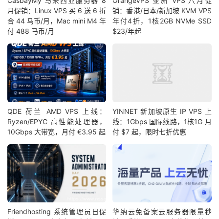
CasbayMy 马来西亚服务器 8
OrangeVPS 亚洲 VPS 八月促
月促销：Linux VPS 买 6 送 6 折
销：香港/日本/新加坡 KVM VPS
合 44 马币/月，Mac mini M4 年
年付4折，1核2GB NVMe SSD
付 488 马币/月
$23/年起
QDE 荷兰 AMD VPS 上线：
YINNET 新加坡原生 IP VPS 上
Ryzen/EPYC 高性能处理器，
线：1Gbps 国际线路，1核1G 月
10Gbps 大带宽，月付 €3.95 起
付 $7 起，限时七折优惠
Friendhosting 系统管理员日促
华纳云免备案云服务器限量秒