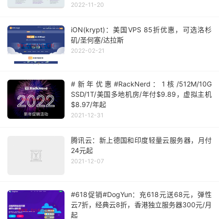
加坡/荷兰等14机房
2022-11-20
iON(krypt)：美国VPS 85折优惠，可选洛杉
矶/圣何塞/达拉斯
2022-02-21
#新年优惠#RackNerd：1核/512M/10G
SSD/1T/美国多地机房/年付$9.89，虚拟主机
$8.97/年起
2021-12-31
腾讯云：新上德国和印度轻量云服务器，月付
24元起
2021-12-07
#618促销#DogYun：充618元送68元，弹性
云7折，经典云8折，香港独立服务器300元/月
起