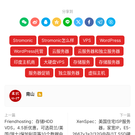
分享到









Stromonic
Stromonic怎么样
VPS
WordPress
WordPress托管
云服务器
云服务器和独立服务器
印度主机商
大硬盘VPS
存储服务
存储服务器
服务器促销
独立服务器
虚拟主机
南山

上一篇
下一篇
Friendhosting：存储HDD
XenSpec：美国住宅ISP服务
VDS，4.5折优惠，可选荷兰/美
器，家宽IP，E5-
国/瑞士/保加利亚等10个数据中
2667v3*2/32G内存/1T SSD硬