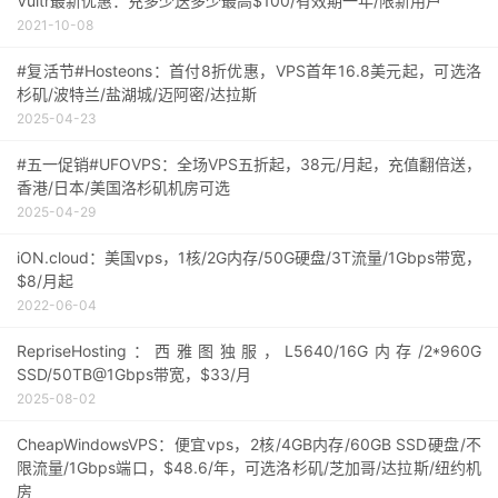
Vultr最新优惠：充多少送多少最高$100/有效期一年/限新用户
2021-10-08
#复活节#Hosteons：首付8折优惠，VPS首年16.8美元起，可选洛
杉矶/波特兰/盐湖城/迈阿密/达拉斯
2025-04-23
#五一促销#UFOVPS：全场VPS五折起，38元/月起，充值翻倍送，
香港/日本/美国洛杉矶机房可选
2025-04-29
iON.cloud：美国vps，1核/2G内存/50G硬盘/3T流量/1Gbps带宽，
$8/月起
2022-06-04
RepriseHosting：西雅图独服，L5640/16G内存/2*960G
SSD/50TB@1Gbps带宽，$33/月
2025-08-02
CheapWindowsVPS：便宜vps，2核/4GB内存/60GB SSD硬盘/不
限流量/1Gbps端口，$48.6/年，可选洛杉矶/芝加哥/达拉斯/纽约机
房