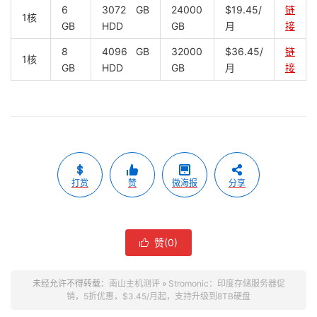
6
3072 GB
24000
$19.45/
链
1核
GB
HDD
GB
月
接
8
4096 GB
32000
$36.45/
链
1核
GB
HDD
GB
月
接
打赏
赞
微海报
分享
赞(
0
)

未经允许不得转载：
南山主机测评
»
Stromonic：印度存储服务器促
销，5折优惠，$3.45/月起，支持升级到8TB硬盘