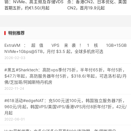
销：NVMe、高主频及存储VDS
杀：香港CN2、日本优化、美国
首期五折，约€1.50/月起
CN2，首月19.9元起
特别推荐
ExtraVM：超值 VPS 来袭！1 核 1GB+15GB
NVMe+1Gbps@5TB，月付 $3.5 起，全球多机房可选
2026-02-03
#黑五#Sharktech：高防vps季付75折，半年付65折，年付5折，
$47.7/年起，高防服务器年付5折，$318.6/年起，可选洛杉矶/丹
佛/芝加哥/阿姆斯特丹机房
2022-11-24
#618活动#edgeNAT：充500元送100元，韩国独立服务器7折，
960元/月起，韩国VPS/美国VPS/香港VPS月付8折年付7折，42元/
月起
2022-06-01