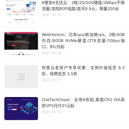
#便宜#无忧云：2核/2G/50G硬盘/3Mbps不限
流量/洛阳BGP线路/首月9.9元，限量200台
2021-10-10
WebHorizon：日本vps/新加坡vps，2核/4GB
内存/80GB NVMe硬盘/2TB流量/1Gbps端
口，$5/月起
2021-10-18
阿里云老用户专享优惠：实例升级低至 6.3
折、续费低至 3.5折
2021-10-17
OneTechCloud：全场9折起,美国CN2 GIA高
防VPS月付31元起
2021-10-15