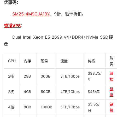
优惠码：
SM25-4M9GJA1BY
，9折，循环折扣。
香港VPS
：
Dual Intel Xeon E5-2699 v4+DDR4+NVMe SSD硬
盘
购
CPU
内存
硬盘
流量
价格
买
$33.75/
链
2核
2GB
30GB
3TB/1Gbps
年
接
链
2核
4GB
50GB
4TB/1Gbps
$45/年
接
$5.85/
链
4核
8GB
100GB
5TB/1Gbps
月
接