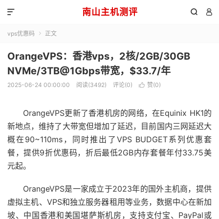
南山主机测评



vps优惠码
正文

OrangeVPS：香港vps，2核/2GB/30GB
NVMe/3TB@1Gbps带宽，$33.7/年
2025-06-24 00:00:00
阅读(3492)
评论(0)
赞(
0
)

OrangeVPS更新了香港机房的网络，在Equinix HK1的
新地点，维持了大带宽但增加了延迟，目前国内三网延迟大
概在90~110ms，同时推出了VPS BUDGET系列优惠套
餐，提供9折优惠码，折后最低2GB内存套餐年付33.75美
元起。
OrangeVPS是一家成立于2023年的国外主机商，提供
虚拟主机、VPS和独立服务器租用等业务，数据中心在新加
坡、中国香港和美国堪萨斯机房，支持支付宝、PayPal或