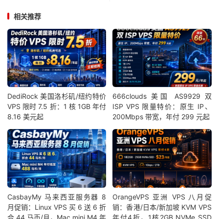
相关推荐
DediRock 美国洛杉矶/纽约特价
666clouds 美国 AS9929 双
VPS 限时 7.5 折：1 核 1GB 年付
ISP VPS 限量特价：原生 IP、
8.16 美元起
200Mbps 带宽，年付 299 元起
CasbayMy 马来西亚服务器 8
OrangeVPS 亚洲 VPS 八月促
月促销：Linux VPS 买 6 送 6 折
销：香港/日本/新加坡 KVM VPS
合 44 马币/月，Mac mini M4 年
年付4折，1核2GB NVMe SSD