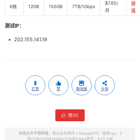
$7.65/
链
6核
12GB
150GB
7TB/1Gbps
月
接
测试IP：
202.155.141.19
打赏
赞
微海报
分享
赞(
0
)

未经允许不得转载：
南山主机测评
»
OrangeVPS：香港vps，2
核/2GB/30GB NVMe/3TB@1Gbps带宽，$33.7/年