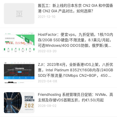
搬瓦工：新上线的日本东京 CN2 GIA 和中国香
港 CN2 GIA 产品对比，如何选择？
2021-12-10
HostFactor：便宜vps，九折促销，1核/1G内
存/20GB SSD硬盘/不限流量，8.1美元/月起，
可选Windows/40G DDOS防御，俄罗斯/美国/
罗马尼亚/摩尔多瓦等机房
2022-03-20
ZJI：2023年4月，全新香港VDS上架，八折优
惠，Intel Platinum 8352Y/16GB内存/240GB
SDD/不限流量/10Mbps CN2+BGP，450元/
月
2023-04-08
Friendhosting 系统管理员日促销：NVMe、高
主频及存储VDS首期五折，约€1.50/月起
2026-08-02