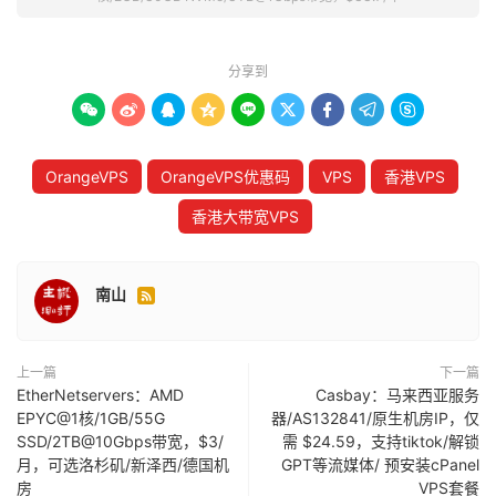
分享到









OrangeVPS
OrangeVPS优惠码
VPS
香港VPS
香港大带宽VPS
南山

上一篇
下一篇
EtherNetservers：AMD
Casbay：马来西亚服务
EPYC@1核/1GB/55G
器/AS132841/原生机房IP，仅
SSD/2TB@10Gbps带宽，$3/
需 $24.59，支持tiktok/解锁
月，可选洛杉矶/新泽西/德国机
GPT等流媒体/ 预安装cPanel
房
VPS套餐