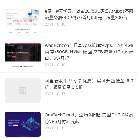
#便宜#无忧云：2核/2G/50G硬盘/3Mbps不限
流量/洛阳BGP线路/首月9.9元，限量200台
2021-10-10
WebHorizon：日本vps/新加坡vps，2核/4GB
内存/80GB NVMe硬盘/2TB流量/1Gbps端
口，$5/月起
2021-10-18
阿里云老用户专享优惠：实例升级低至 6.3
折、续费低至 3.5折
2021-10-17
OneTechCloud：全场9折起,美国CN2 GIA高
防VPS月付31元起
2021-10-15