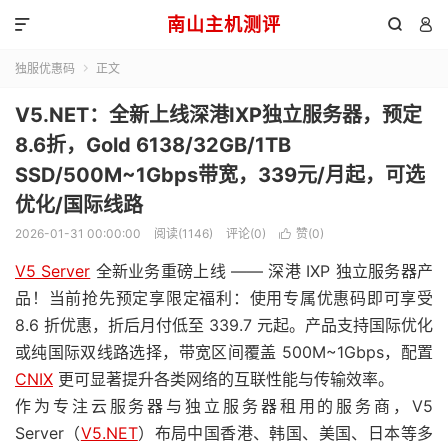
南山主机测评



独服优惠码
正文

V5.NET：全新上线深港IXP独立服务器，预定
8.6折，Gold 6138/32GB/1TB
SSD/500M~1Gbps带宽，339元/月起，可选
优化/国际线路
2026-01-31 00:00:00
阅读(1146)
评论(0)
赞(
0
)

V5 Server
全新业务重磅上线 —— 深港 IXP 独立服务器产
品！当前抢先预定享限定福利：使用专属优惠码即可享受
8.6 折优惠，折后月付低至 339.7 元起。产品支持国际优化
或纯国际双线路选择，带宽区间覆盖 500M~1Gbps，配置
CNIX
更可显著提升各类网络的互联性能与传输效率。
作为专注云服务器与独立服务器租用的服务商，V5
Server（
V5.NET
）布局中国香港、韩国、美国、日本等多