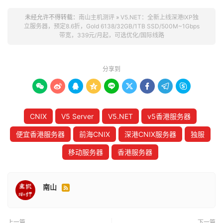
未经允许不得转载：
南山主机测评
»
V5.NET：全新上线深港IXP独
立服务器，预定8.6折，Gold 6138/32GB/1TB SSD/500M~1Gbps
带宽，339元/月起，可选优化/国际线路
分享到









CNIX
V5 Server
V5.NET
v5香港服务器
便宜香港服务器
前海CNIX
深港CNIX服务器
独服
移动服务器
香港服务器
南山

上一篇
下一篇