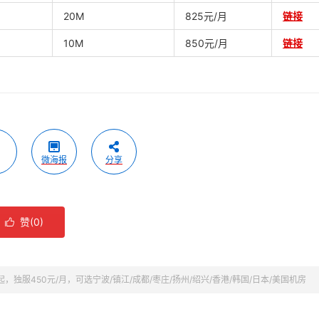
20M
825元/月
链接
10M
850元/月
链接
微海报
分享
赞(
0
)

起，独服450元/月，可选宁波/镇江/成都/枣庄/扬州/绍兴/香港/韩国/日本/美国机房