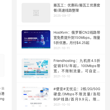
搬瓦工：优惠码/搬瓦工优惠套
餐/高速线路整理
2025-09-17
HostKvm：俄罗斯CN2线路带
宽免费提升到150Mbps，限量
5折优惠，月付$4.25起
2021-10-11
Friendhosting：九机房4.5折
促销$15/年起，100Mbps带
宽，不限制流量，可自定义
ISO
2021-10-10
一篇
#便宜#无忧云：2核/2G/50G
香港
硬盘/3Mbps不限流量/洛阳
ng
BGP线路/首月9.9元，限量
200台
2021-10-10