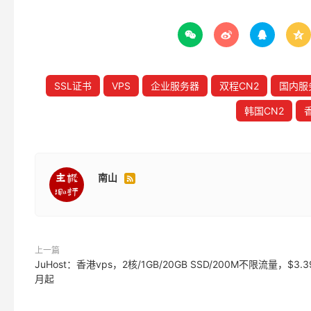




SSL证书
VPS
企业服务器
双程CN2
国内服
韩国CN2
南山

上一篇
JuHost：香港vps，2核/1GB/20GB SSD/200M不限流量，$3.3
月起