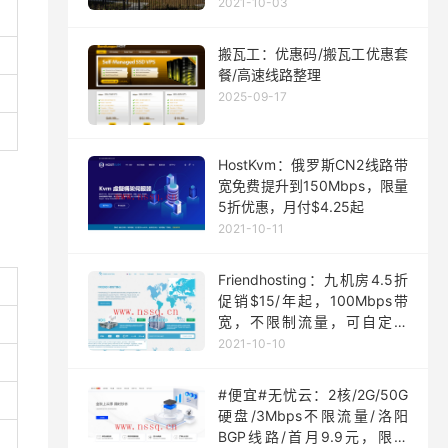
月起
2021-10-03
搬瓦工：优惠码/搬瓦工优惠套
餐/高速线路整理
2025-09-17
HostKvm：俄罗斯CN2线路带
宽免费提升到150Mbps，限量
5折优惠，月付$4.25起
2021-10-11
Friendhosting：九机房4.5折
促销$15/年起，100Mbps带
宽，不限制流量，可自定义
ISO
2021-10-10
#便宜#无忧云：2核/2G/50G
硬盘/3Mbps不限流量/洛阳
BGP线路/首月9.9元，限量