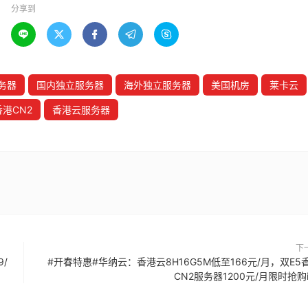
分享到





务器
国内独立服务器
海外独立服务器
美国机房
莱卡云
香港CN2
香港云服务器
下
9/
#开春特惠#华纳云：香港云8H16G5M低至166元/月，双E5
CN2服务器1200元/月限时抢购i