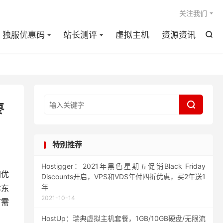

关注我们
独服优惠码
站长测评
虚拟主机
资源资讯


枣
特别推荐
Hostigger：2021年黑色星期五促销Black Friday
网优
Discounts开启，VPS和VDS年付四折优惠，买2年送1
年
本东
2021-10-14
有需
HostUp：瑞典虚拟主机套餐，1GB/10GB硬盘/无限流