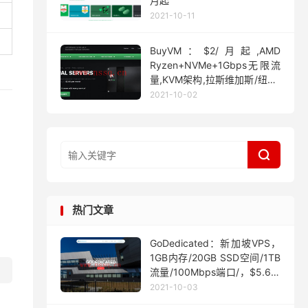
月起
2021-10-11
BuyVM：$2/月起,AMD
Ryzen+NVMe+1Gbps无限流
量,KVM架构,拉斯维加斯/纽约/
迈阿密
2021-10-02

热门文章
GoDedicated：新加坡VPS，
1GB内存/20GB SSD空间/1TB
流量/100Mbps端口/，$5.63/
月起
2021-10-03