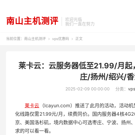
南山主机测评
欢迎光临
我们一直在努力
当前位置：
南山主机测评
vps优惠码
正文


莱卡云：云服务器低至21.99/月起
庄/扬州/绍兴/
2025-02-09 00:00:00
分类：
vp
莱卡云
（lcayun.com）推送了此月的活动，活
化线路仅需21.99元/月，续费同价。国内服务器4核4
京、美国洛杉矶，境内数据中心可选枣庄、宁波、扬州、
求的可以看一看。