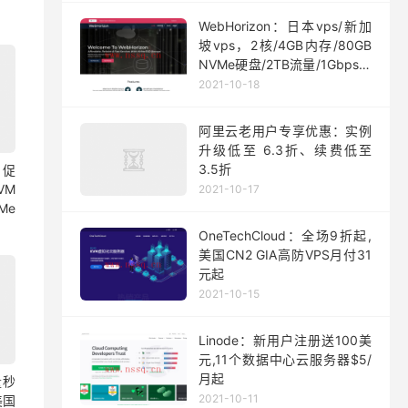
WebHorizon：日本vps/新加
坡vps，2核/4GB内存/80GB
NVMe硬盘/2TB流量/1Gbps端
口，$5/月起
2021-10-18
阿里云老用户专享优惠：实例
升级低至 6.3折、续费低至
3.5折
月促
VM
2021-10-17
Me
OneTechCloud：全场9折起,
美国CN2 GIA高防VPS月付31
元起
2021-10-15
Linode：新用户注册送100美
元,11个数据中心云服务器$5/
月起
量秒
2021-10-11
美国