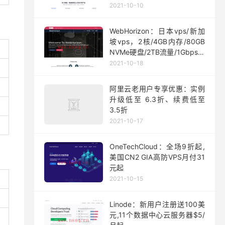
200台
2021-10-10
WebHorizon：日本vps/新加
坡vps，2核/4GB内存/80GB
NVMe硬盘/2TB流量/1Gbps端
口，$5/月起
2021-10-18
阿里云老用户专享优惠：实例
升级低至 6.3折、续费低至
3.5折
2021-10-17
OneTechCloud：全场9折起,
美国CN2 GIA高防VPS月付31
元起
2021-10-15
Linode：新用户注册送100美
元,11个数据中心云服务器$5/