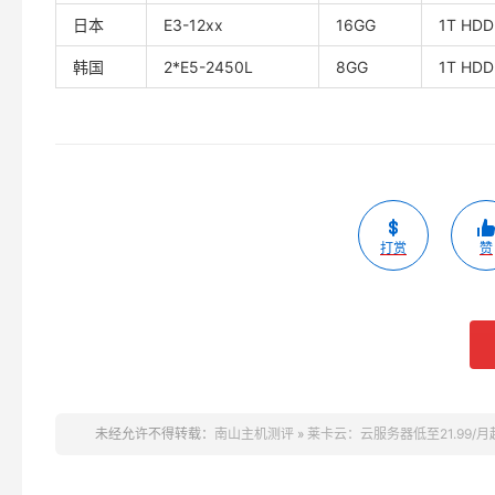
日本
E3-12xx
16GG
1T HDD
韩国
2*E5-2450L
8GG
1T HDD
打赏
赞
未经允许不得转载：
南山主机测评
»
莱卡云：云服务器低至21.99/月