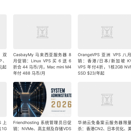
9 双
CasbayMy 马来西亚服务器 8
OrangeVPS 亚洲 VPS 八
IP、
月促销：Linux VPS 买 6 送 6
销：香港/日本/新加坡 K
 元起
折合 44 马币/月，Mac mini M4
VPS 年付4折，1核2GB NV
年付 488 马币/月
SSD $23/年起
S 上
Friendhosting 系统管理员日促
华纳云免备案云服务器限
1G
销：NVMe、高主频及存储VDS
杀：香港CN2、日本优化、