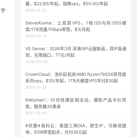
量，$22.80/年起，瑞典vps，$50.00/年起
、宁
2022-10-22
ServerKurma：土耳其VPS，1核/2G内存/25G硬
盘/1TB流量/1Gbps带宽，$3/月起
2022-04-27
V5 Server：2026年3月 深港IXP云服新品，双IP直通
到，无限端口，77元/月起
2026-03-09
CrownCloud：洛杉矶机房AMD Ryzen7950X高性能
系列vps，$35/年起，1TB大硬盘VPS年付$30起
2023-11-29
RAKsmart：10月惊爆促销活动，爆款产品半价热
卖，服务器30美金
2021-10-04
#优惠#易科云：美国三网GIA，原生IP，可解流媒
体，50M带宽起步，月付26元起