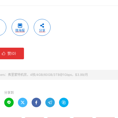
微海报
分享
赞(
0
)

ervers：弗里蒙特机房，4核/4GB/60GB/3TB@1Gbps，$3.99/月
分享到




