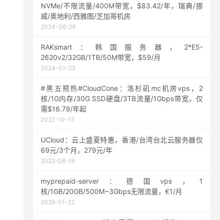
NVMe/不限流量/400M带宽，$83.42/年，瑞典/挪
威/奥地利/西雅图/芝加哥机房
2024-06-26
RAKsmart：韩国服务器，2*E5-
2620v2/32GB/1TB/50M带宽，$59/月
2024-01-23
#黑五预热#CloudCone：洛杉矶mc机房vps，2
核/1G内存/30G SSD硬盘/3TB流量/1Gbps带宽，仅
需$16.79/年起
2022-10-13
UCloud：云上盛夏特惠，香港/台湾台北云服务器仅
69元/3个月，279元/年
2022-08-19
myprepaid-server：德国vps，1
核/1GB/20GB/500M~3Gbps无限流量，€1/月
2025-01-22