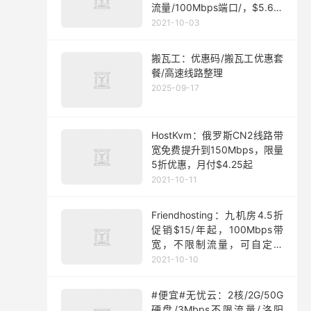
流量/100Mbps端口/，$5.63/
月起
2021-10-03
搬瓦工：优惠码/搬瓦工优惠套
餐/高速线路整理
2025-09-17
HostKvm：俄罗斯CN2线路带
宽免费提升到150Mbps，限量
5折优惠，月付$4.25起
2021-10-11
Friendhosting：九机房4.5折
促销$15/年起，100Mbps带
宽，不限制流量，可自定义
ISO
2021-10-10
#便宜#无忧云：2核/2G/50G
硬盘/3Mbps不限流量/洛阳