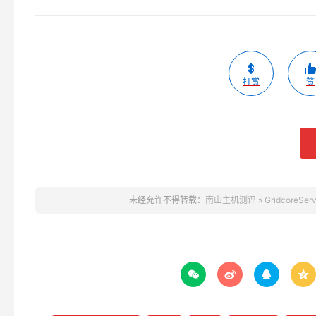
打赏
赞
未经允许不得转载：
南山主机测评
»
GridcoreS



