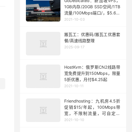
GoDedicated：新加坡VPS，
1GB内存/20GB SSD空间/1TB
流量/100Mbps端口/，$5.63/
月起
2021-10-03
搬瓦工：优惠码/搬瓦工优惠套
餐/高速线路整理
2025-09-17
HostKvm：俄罗斯CN2线路带
宽免费提升到150Mbps，限量
5折优惠，月付$4.25起
2021-10-11
Friendhosting：九机房4.5折
促销$15/年起，100Mbps带
宽，不限制流量，可自定义
ISO
2021-10-10