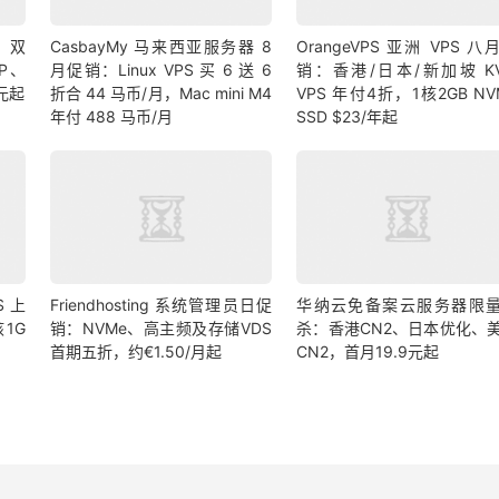
9 双
CasbayMy 马来西亚服务器 8
OrangeVPS 亚洲 VPS 八
IP、
月促销：Linux VPS 买 6 送 6
销：香港/日本/新加坡 K
 元起
折合 44 马币/月，Mac mini M4
VPS 年付4折，1核2GB NV
年付 488 马币/月
SSD $23/年起
S 上
Friendhosting 系统管理员日促
华纳云免备案云服务器限
1G
销：NVMe、高主频及存储VDS
杀：香港CN2、日本优化、
首期五折，约€1.50/月起
CN2，首月19.9元起