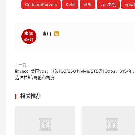
GridcoreServers
KVM
VPS
vps主机
vp
南山

上一篇
linveo：美国vps，1核/1GB/25G NVMe/2TB@1Gbps，$15/
选达拉斯/哥伦布机房
相关推荐