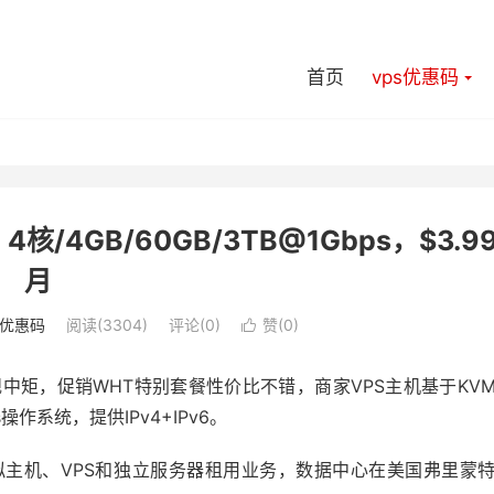
首页
vps优惠码
4核/4GB/60GB/3TB@1Gbps，$3.99
月
s优惠码
阅读(3304)
评论(0)
赞(
0
)

能说中规中矩，促销WHT特别套餐性价比不错，商家VPS主机基于KV
ws操作系统，提供IPv4+IPv6。
，提供虚拟主机、VPS和独立服务器租用业务，数据中心在美国弗里蒙