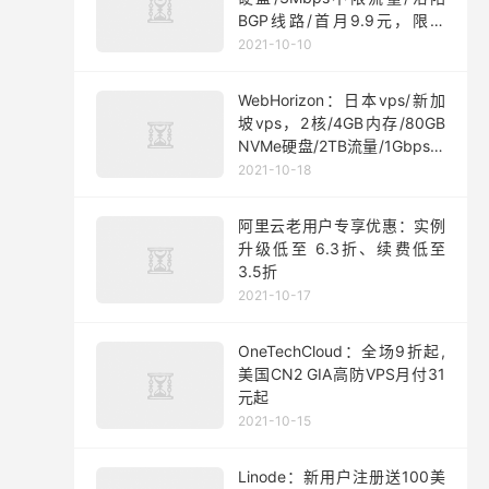
BGP线路/首月9.9元，限量
200台
2021-10-10
WebHorizon：日本vps/新加
坡vps，2核/4GB内存/80GB
NVMe硬盘/2TB流量/1Gbps端
口，$5/月起
2021-10-18
阿里云老用户专享优惠：实例
升级低至 6.3折、续费低至
3.5折
2021-10-17
OneTechCloud：全场9折起,
美国CN2 GIA高防VPS月付31
元起
2021-10-15
Linode：新用户注册送100美