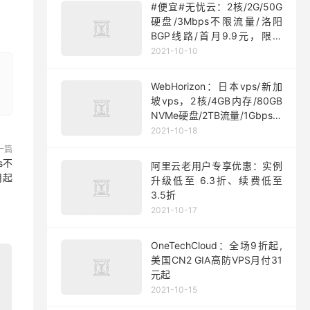
#便宜#无忧云：2核/2G/50G
硬盘/3Mbps不限流量/洛阳
BGP线路/首月9.9元，限量
200台
2021-10-10
WebHorizon：日本vps/新加
坡vps，2核/4GB内存/80GB
NVMe硬盘/2TB流量/1Gbps端
口，$5/月起
2021-10-18
一篇
s不
阿里云老用户专享优惠：实例
月起
升级低至 6.3折、续费低至
3.5折
2021-10-17
OneTechCloud：全场9折起,
美国CN2 GIA高防VPS月付31
元起
2021-10-15