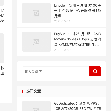
Linode：新用户注册送100美
月促
元,11个数据中心云服务器$5/
VM
月起
Me
2021-10-11
BuyVM：$2/月起,AMD
Ryzen+NVMe+1Gbps无限流
量,KVM架构,拉斯维加斯/纽约/
迈阿密
2021-10-02
量秒

美国
热门文章
GoDedicated：新加坡VPS，
1GB内存/20GB SSD空间/1TB