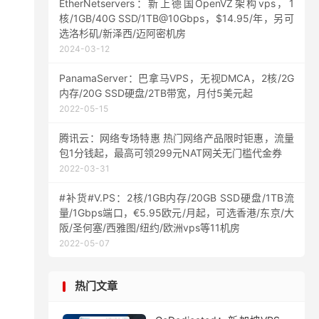
EtherNetservers：新上德国OpenVZ架构vps，1
核/1GB/40G SSD/1TB@10Gbps，$14.95/年，另可
选洛杉矶/新泽西/迈阿密机房
2024-03-12
PanamaServer：巴拿马VPS，无视DMCA，2核/2G
内存/20G SSD硬盘/2TB带宽，月付5美元起
2022-05-15
腾讯云：网络专场特惠 热门网络产品限时钜惠，流量
包1分钱起，最高可领299元NAT网关无门槛代金券
2022-03-31
#补货#V.PS：2核/1GB内存/20GB SSD硬盘/1TB流
量/1Gbps端口，€5.95欧元/月起，可选香港/东京/大
阪/圣何塞/西雅图/纽约/欧洲vps等11机房
2022-05-07
热门文章