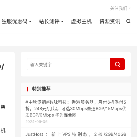

关注我们
独服优惠码
站长测评
虚拟主机
资源资讯


/
特别推荐
#中秋促销#数脉科技：香港服务器，月付6折季付5
M架
折，248元/月起，可选30Mbps普通BGP/15Mbps优
质BGP/0Mbps 华为混合网
2024-09-06
特机
JustHost ：新上VPS特别款，2核/2GB/40GB