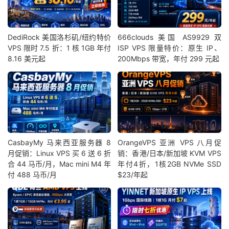
DediRock 美国洛杉矶/纽约特价
666clouds 美国 AS9929 双
VPS 限时 7.5 折：1 核 1GB 年付
ISP VPS 限量特价：原生 IP、
8.16 美元起
200Mbps 带宽，年付 299 元起
CasbayMy 马来西亚服务器 8
OrangeVPS 亚洲 VPS 八月促
月促销：Linux VPS 买 6 送 6 折
销：香港/日本/新加坡 KVM VPS
合 44 马币/月，Mac mini M4 年
年付4折，1核2GB NVMe SSD
付 488 马币/月
$23/年起