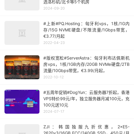
选洛杉矶/北卡等5个机房
2024-09-20
#上新#PQ.Hosting：匈牙利vps，1核/1G内
存/15G NVME硬盘/不限流量/1Gbps带宽，
€3.77/月起
2022-04-23
#版权宽松#ServerAstra：匈牙利布达佩斯机
房vps，1核/1GB内存/20GB NVMe硬盘/2TB
流量/10Gbps带宽，€3.99/月起，
2022-10-12
#五周年促销#DogYun：云服务器7折起，香港
VPS特价99元/年，独立服务器月减100元，充
100元送10元
2024-07-17
ZJI：韩国独服九折优惠，2×E5-
2620v3/16GB ECC/240GB SSD，450元/月