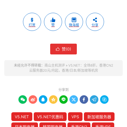
打赏
赞
微海报
分享
赞(
0
)

未经允许不得转载：
南山主机测评
»
V5.NET：全场8折，香港CN2
云服务器20元/月起，香港/日本/新加坡等机房
分享到









V5.NET
V5.NET优惠码
VPS
新加坡服务器
日本服务器
韩国服务器
香港CN2
香港VPS