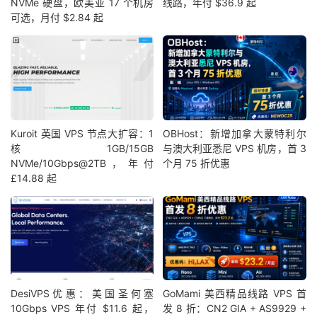
NVMe 硬盘，欧美亚 17 个机房
线路，年付 $36.9 起
可选，月付 $2.84 起
Kuroit 英国 VPS 节点大扩容：1
OBHost：新增加拿大蒙特利尔
核1GB/15GB
与澳大利亚悉尼 VPS 机房，首 3
NVMe/10Gbps@2TB，年付
个月 75 折优惠
£14.88 起
DesiVPS优惠：美国圣何塞
GoMami 美西精品线路 VPS 首
10Gbps VPS 年付 $11.6 起，
发 8 折：CN2 GIA + AS9929 +