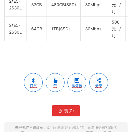
2*E5-
32GB
480GB(SSD)
30Mbps
元/
2630L
月
500
2*E5-
64GB
1TB(SSD)
30Mbps
元/
2630L
月
打赏
赞
微海报
分享
赞(
0
)

未经允许不得转载：
南山主机测评
»
V5.NET：香港服务器7.9折优