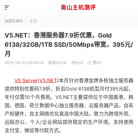
南山主机测评

独服优惠码
正文

V5.NET：香港服务器7.9折优惠，Gold
6138/32GB/1TB SSD/50Mbps带宽，395元/
月
2025-04-02 00:00:00
阅读(3214)
评论(0)
赞(
0
)

V5 Server
(
V5.NET
)本月针对香港金牌多核独立服务器
提供特别优惠码7.9折，折后Gold 6138机型月付395元起，
年付仅需10个月费用。V5.NET主要提供位于中国香港、韩
国、德国、荷兰数据中心独立服务器、云服务器产品，自有
产权硬件，自主网络优化直连中国大陆，致力为跨境外贸、
远程办公、个人/企业网站提供稳定的生产环境，支持使用
支付宝、微信等付款方式。