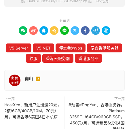
惠，Gold 6138/32GB/1TB SSD/50Mbps带宽，395元/月
分享到









V5 Server
V5.NET
便宜香港vps
便宜香港服务器
独服
香港云服务器
香港服务器
南山

上一篇
下一篇
HostXen：新用户注册送20元，
#预售#DogYun：香港服务器，
2核/6GB/40GB/10M，70元/
Platinum
月，可选香港&美国&日本机房
8259CL/64GB/960GB SSD，
450元/月，可选精品&优化&国
际线路