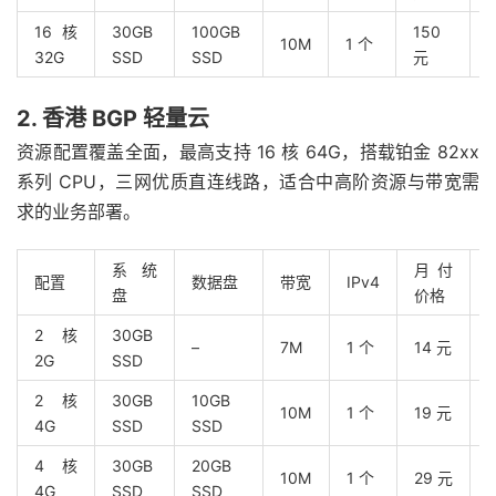
16 核
30GB
100GB
150
10M
1 个
32G
SSD
SSD
元
2. 香港 BGP 轻量云
资源配置覆盖全面，最高支持 16 核 64G，搭载铂金 82xx
系列 CPU，三网优质直连线路，适合中高阶资源与带宽需
求的业务部署。
系统
月付
配置
数据盘
带宽
IPv4
盘
价格
2 核
30GB
–
7M
1 个
14 元
2G
SSD
2 核
30GB
10GB
10M
1 个
19 元
4G
SSD
SSD
4 核
30GB
20GB
10M
1 个
29 元
4G
SSD
SSD