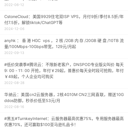
2022-06-12
CstoneCloud：美国9929住宅双ISP VPS，月付9折/季付8.5折/年
付7.5折，解锁tiktok/ChatGPT等
2024-12-06
anyhk：香港HGC vps，2核/2GB内存/20GB硬盘/10TB流
量/100Mbps-10Gbps带宽，129元/月起
2022-09-13
#低价突袭季#腾讯云：不限新老客户，DNSPOD专业版尖叫价 每天
9: 00 - 11: 00 开抢，年付￥29起，普惠价每天全时段可抢购，年付
￥49起，个人企业均可购买
2022-08-28
华纳云：美国cn2云服务器，2核4G10M CN2三网直联，赠送10G
ddos防御，秒杀价低至53元/月
2022-08-16
#黑五#TurnkeyInternet：云服务器最高优惠75%，专用服务器最高
优惠70%，还可赢取$100亚马逊礼品卡！