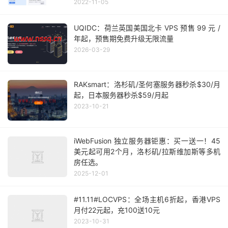
470元/月
2022-11-05
UQIDC：荷兰英国美国北卡 VPS 预售 99 元 /
年起，预售期免费升级无限流量
2026-03-29
RAKsmart：洛杉矶/圣何塞服务器秒杀$30/月
起，日本服务器秒杀$59/月起
2023-10-21
iWebFusion 独立服务器钜惠：买一送一！45
美元起可用2个月，洛杉矶/拉斯维加斯等多机
房任选。
2025-12-01
#11.11#LOCVPS：全场主机6折起，香港VPS
月付22元起，充100送10元
2023-10-31