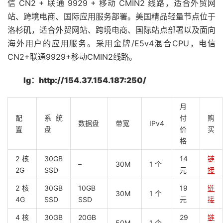
信 CN2 + 联通 9929 + 移动 CMIN2 线路，适合外贸网
站、跨境电商、国际应用服务部署。美国精品轻量节点位于
洛杉矶，适合外贸网站、跨境电商、国际站点部署以及面向
海外用户的应用服务。采用金牌/E5v4混合CPU，电信
CN2+联通9929+移动CMIN2线路。
lg：http://154.37.154.187:250/
月
配
系统
付
购
数据盘
带宽
IPv4
置
盘
价
买
格
2 核
30GB
14
链
–
30M
1 个
2G
SSD
元
接
2 核
30GB
10GB
19
链
30M
1 个
4G
SSD
SSD
元
接
4 核
30GB
20GB
29
链
50M
1 个