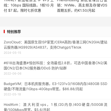
线：1Gbps 国际线路，1核1G 月
销：NVMe、高主频及存储VDS
付 $7 起，限时七折优惠
首期五折，约€1.50/月起
特别推荐
ZoroCloud：美国原生双ISP家宽/CERA高防/香港三网CN2GIA/建站
云服务器/AS9929/AS4837，支持Chatgpt/Tiktok
2024-05-15
#618出海盛惠#恒创科技：全场最低2.8折，可选中国香港CN2/美
国CN2/日本CN2服务器/DDoS 防护/站群
2022-06-06
BudgetVM：日本机房服务器，E3-1231v3/16GB内存/480GB SSD
硬盘/不限流量/1Gbps-40Gbps带宽，$86.88/月起
2022-05-18
HostKvm：澳大利亚vps，1核/2G内存/40G硬盘/500GB流
量/100Mbps带宽，$5.6/月起