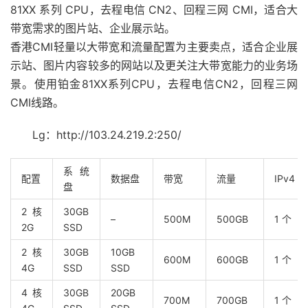
81XX 系列 CPU，去程电信 CN2、回程三网 CMI，适合大
带宽需求的图片站、企业展示站。
香港CMI轻量以大带宽和流量配置为主要卖点，适合企业展
示站、图片内容较多的网站以及更关注大带宽能力的业务场
景。使用铂金81XX系列CPU，去程电信CN2，回程三网
CMI线路。
Lg：http://103.24.219.2:250/
系统
配置
数据盘
带宽
流量
IPv4
盘
2 核
30GB
–
500M
500GB
1 个
2G
SSD
2 核
30GB
10GB
600M
600GB
1 个
4G
SSD
SSD
4 核
30GB
20GB
700M
700GB
1 个