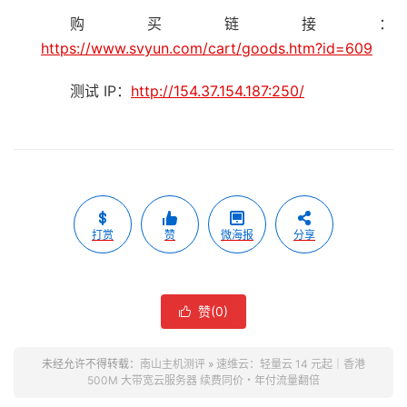
购买链接：
https://www.svyun.com/cart/goods.htm?id=609
测试 IP：
http://154.37.154.187:250/
打赏
赞
微海报
分享
赞(
0
)

未经允许不得转载：
南山主机测评
»
速维云：轻量云 14 元起｜香港
500M 大带宽云服务器 续费同价・年付流量翻倍