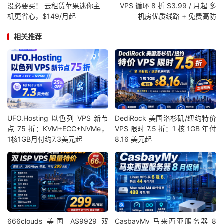
没必要买！ 云租赁苹果迷你主
VPS 循环 8 折 $3.99 / 月起 多
机更省心，$149/月起
机房优质线路 + 免费高防
相关推荐
UFO.Hosting 以色列 VPS 新节
DediRock 美国洛杉矶/纽约特价
点 75 折：KVM+ECC+NVMe，
VPS 限时 7.5 折：1 核 1GB 年付
1核1GB月付约7.3美元起
8.16 美元起
666clouds 美国 AS9929 双
CasbayMy 马来西亚服务器 8