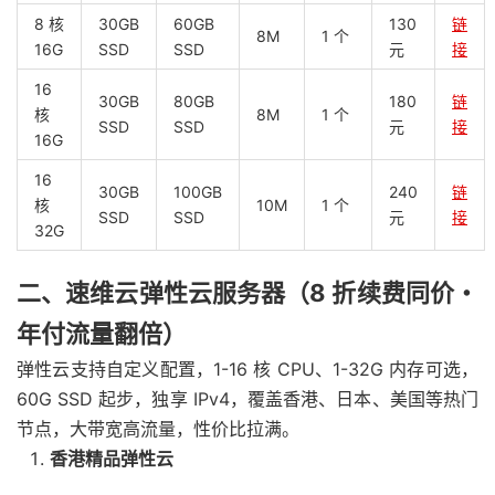
8 核
30GB
60GB
130
链
8M
1 个
16G
SSD
SSD
元
接
16
30GB
80GB
180
链
核
8M
1 个
SSD
SSD
元
接
16G
16
30GB
100GB
240
链
核
10M
1 个
SSD
SSD
元
接
32G
二、速维云弹性云服务器（8 折续费同价・
年付流量翻倍）
弹性云支持自定义配置，1-16 核 CPU、1-32G 内存可选，
60G SSD 起步，独享 IPv4，覆盖香港、日本、美国等热门
节点，大带宽高流量，性价比拉满。
香港精品弹性云