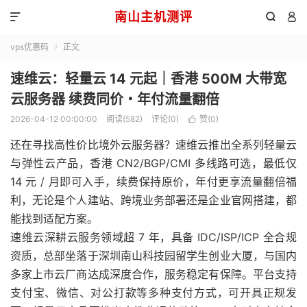
南山主机测评



vps优惠码
正文

速维云：轻量云 14 元起｜香港 500M 大带宽
云服务器 续费同价・年付流量翻倍
2026-04-12 00:00:00
阅读(582)
评论(0)
赞(
0
)

还在寻找高性价比境外云服务器？速维云推出全系列轻量云
与弹性云产品，香港 CN2/BGP/CMI 多线路可选，最低仅
14 元 / 月即可入手，续费保持原价，年付更享流量翻倍福
利，无论是个人建站、跨境业务部署还是企业官网搭建，都
能找到适配方案。
速维云深耕云服务领域超 7 年，具备 IDC/ISP/ICP 全合规
资质，总部坐落于深圳南山科技园留学生创业大厦，与国内
多家上市云厂商达成深度合作，服务稳定有保障。平台支持
支付宝、微信、对公打款等多种支付方式，可开具正规发