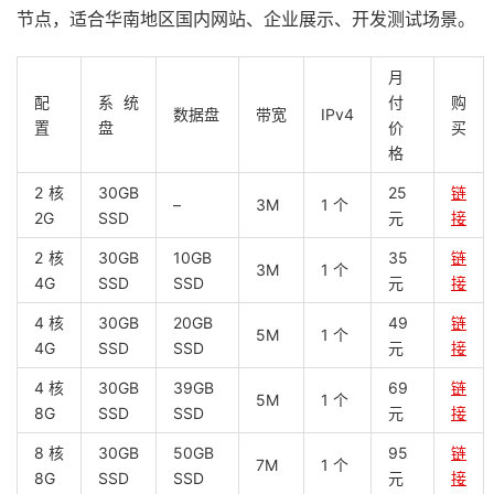
节点，适合华南地区国内网站、企业展示、开发测试场景。
月
配
系统
付
购
数据盘
带宽
IPv4
置
盘
价
买
格
2 核
30GB
25
链
–
3M
1 个
2G
SSD
元
接
2 核
30GB
10GB
35
链
3M
1 个
4G
SSD
SSD
元
接
4 核
30GB
20GB
49
链
5M
1 个
4G
SSD
SSD
元
接
4 核
30GB
39GB
69
链
5M
1 个
8G
SSD
SSD
元
接
8 核
30GB
50GB
95
链
7M
1 个
8G
SSD
SSD
元
接