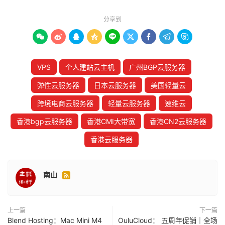
分享到









VPS
个人建站云主机
广州BGP云服务器
弹性云服务器
日本云服务器
美国轻量云
跨境电商云服务器
轻量云服务器
速维云
香港bgp云服务器
香港CMI大带宽
香港CN2云服务器
香港云服务器
南山

上一篇
下一篇
Blend Hosting：Mac Mini M4
OuluCloud： 五周年促销｜全场