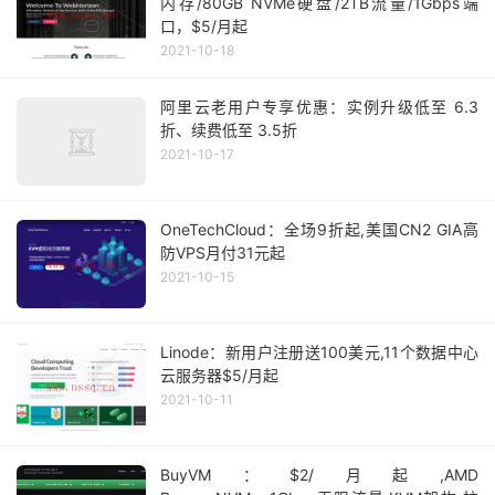
内存/80GB NVMe硬盘/2TB流量/1Gbps端
口，$5/月起
2021-10-18
阿里云老用户专享优惠：实例升级低至 6.3
折、续费低至 3.5折
2021-10-17
OneTechCloud：全场9折起,美国CN2 GIA高
防VPS月付31元起
2021-10-15
Linode：新用户注册送100美元,11个数据中心
云服务器$5/月起
2021-10-11
BuyVM：$2/月起,AMD