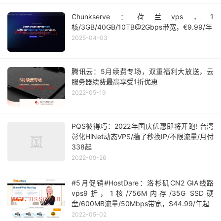
Chunkserve：荷兰vps，1
核/3GB/40GB/10TB@2Gbps带宽，€9.99/年
2025-04-03
腾讯云：5月续费专场，双重福利大放送，云
服务器续费最高享受1折优惠
2022-05-19
PQS彼得巧：2022年国庆优惠即将开跑! 台湾
彰化HiNet动态VPS/牆了秒換IP/不限流量/月付
338起
2022-09-26
#5月促销#HostDare：洛杉矶CN2 GIA线路
vps9折，1核/756M内存/35G SSD硬
盘/600MB流量/50Mbps带宽，$44.99/年起
2022-05-02