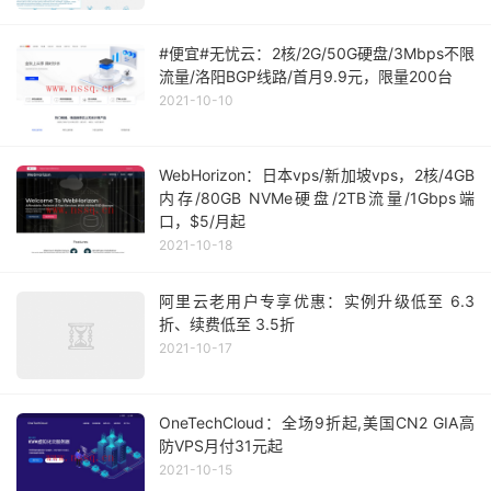
#便宜#无忧云：2核/2G/50G硬盘/3Mbps不限
流量/洛阳BGP线路/首月9.9元，限量200台
2021-10-10
WebHorizon：日本vps/新加坡vps，2核/4GB
内存/80GB NVMe硬盘/2TB流量/1Gbps端
口，$5/月起
2021-10-18
阿里云老用户专享优惠：实例升级低至 6.3
折、续费低至 3.5折
2021-10-17
OneTechCloud：全场9折起,美国CN2 GIA高
防VPS月付31元起
2021-10-15