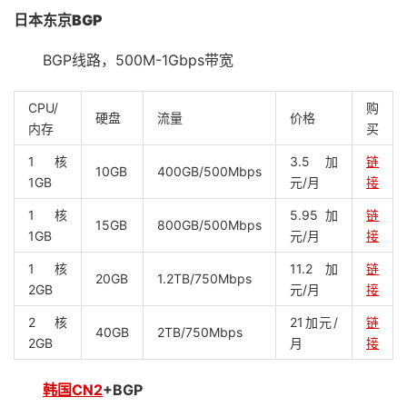
日本东京BGP
BGP线路，500M-1Gbps带宽
CPU/
购
硬盘
流量
价格
内存
买
1核
3.5加
链
10GB
400GB/500Mbps
1GB
元/月
接
1核
5.95加
链
15GB
800GB/500Mbps
1GB
元/月
接
1核
11.2加
链
20GB
1.2TB/750Mbps
2GB
元/月
接
2核
21加元/
链
40GB
2TB/750Mbps
2GB
月
接
韩国CN2
+BGP