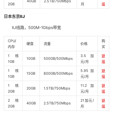
40GB
2.5TB/750Mbps
2GB
月
接
日本东京IIJ
IIJ线路，500M-1Gbps带宽
CPU/
购
硬盘
流量
价格
内存
买
1核
3.5加
链
10GB
500GB/500Mbps
1GB
元/月
接
1核
5.95加
链
15GB
800GB/500Mbps
1GB
元/月
接
1核
11.2加
链
20GB
1.5TB/750Mbps
2GB
元/月
接
2核
21加元/
链
40GB
2.5TB/750Mbps
2GB
月
接