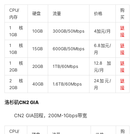
CPU/
购
硬盘
流量
价格
内存
买
1核
链
10GB
300GB/50Mbps
4加元/月
1GB
接
1核
6.8加元/
链
15GB
600GB/50Mbps
1GB
月
接
1核
12.8加
链
20GB
1TB/60Mbps
2GB
元/月
接
2核
24加元/
链
40GB
1.6TB/60Mbps
2GB
月
接
洛杉矶CN2 GIA
CN2 GIA回程，200M-1Gbps带宽
CPU/
购