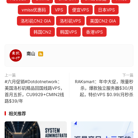
vmiss优惠码
VPS
便宜VPS
日本VPS
洛杉矶CN2 GIA
洛杉矶VPS
美国CN2 GIA
韩国CN2
韩国VPS
香港VPS
南山

上一篇
下一篇
#六月促销#Dotdotnetwork：
RAKsmart：年中大促，限量秒
美国洛杉矶精品回国线路VPS，
杀，爆款独立服务器$30/月
首月五折，CU9929+CMIN2线
起，特价VPS $0.99/月秒杀
路$39/年
相关推荐