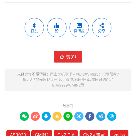
打赏
赞
微海报
分享
赞(
0
)

未经允许不得转载：
南山主机测评
»
#6.18#VMISS：全场限时7
折，3.5加元(≈18.4元)起，香港/韩国/日本/美国可选CN2
GIA/9929/CMIN2等
分享到









AS9929
CMIN2
CN2 GIA
CN2大带宽
vmiss