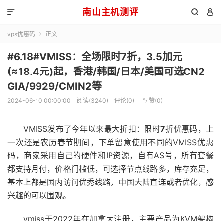
南山主机测评



vps优惠码
正文

#6.18#VMISS：全场限时7折，3.5加元
(≈18.4元)起，香港/韩国/日本/美国可选CN2
GIA/9929/CMIN2等
2024-06-10 00:00:00
阅读(3240)
评论(0)
赞(
0
)

VMISS发布了今年以来最大折扣：限时
7
折优惠码，上
一次还是农历春节期间，下单留意使用不同的VMISS优惠
码，商家采用自己的硬件和IP资源，自有AS号，所有套餐
都支持月付，价格门槛低，可选择节点线路多，库存充足，
基本上都是国内访问优秀线路，中国大陆直连或者优化，感
兴趣的可以围观。
vmiss于2022年在加拿大注册，主要产品为KVM架构