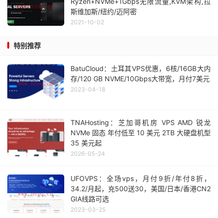
Ryzen+NVMe+1Gbps无限流量,KVM架构,拉
斯维加斯/纽约/迈阿密
2021-10-02
特别推荐
BatuCloud：土耳其VPS优惠，6核/16GB大内
存/120 GB NVME/10Gbps大带宽，月付7美元
2023-04-18
TNAHosting：芝加哥机房 VPS AMD 锐龙
NVMe 固态 年付低至 10 美元 2TB 大硬盘机型
35 美元起
2026-05-24
UFOVPS：全场vps，月付9折/年付8折，
34.2/月起，充500送30，美国/日本/香港CN2
GIA线路可选
2023-03-25