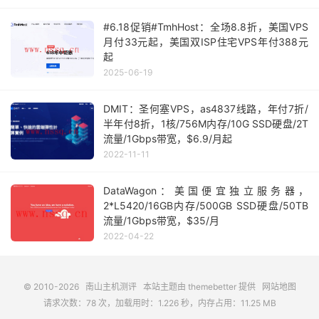
#6.18促销#TmhHost：全场8.8折，美国VPS
月付33元起，美国双ISP住宅VPS年付388元
起
2025-06-19
DMIT：圣何塞VPS，as4837线路，年付7折/
半年付8折，1核/756M内存/10G SSD硬盘/2T
流量/1Gbps带宽，$6.9/月起
2022-11-11
DataWagon：美国便宜独立服务器，
2*L5420/16GB内存/500GB SSD硬盘/50TB
流量/1Gbps带宽，$35/月
2022-04-22
© 2010-2026
南山主机测评
本站主题由
themebetter
提供
网站地图
请求次数：78 次，加载用时：1.226 秒，内存占用：11.25 MB