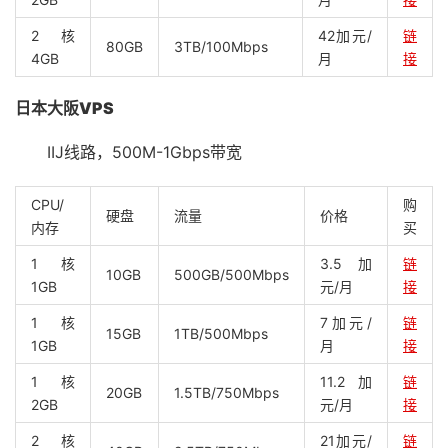
2核
42加元/
链
80GB
3TB/100Mbps
4GB
月
接
日本大阪VPS
IIJ线路，500M-1Gbps带宽
CPU/
购
硬盘
流量
价格
内存
买
1核
3.5加
链
10GB
500GB/500Mbps
1GB
元/月
接
1核
7加元/
链
15GB
1TB/500Mbps
1GB
月
接
1核
11.2加
链
20GB
1.5TB/750Mbps
2GB
元/月
接
2核
21加元/
链